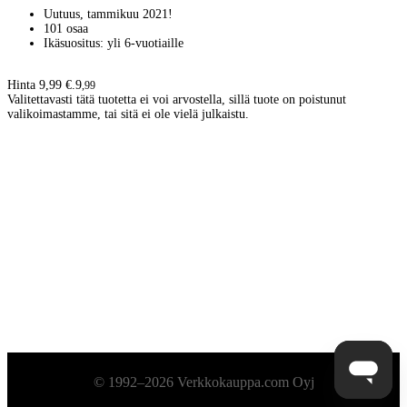
Uutuus, tammikuu 2021!
101 osaa
Ikäsuositus: yli 6-vuotiaille
Hinta 9,99 €.
9
,
99
Valitettavasti tätä tuotetta ei voi arvostella, sillä tuote on poistunut
valikoimastamme, tai sitä ei ole vielä julkaistu.
Alatunniste
© 1992–2026 Verkkokauppa.com Oyj