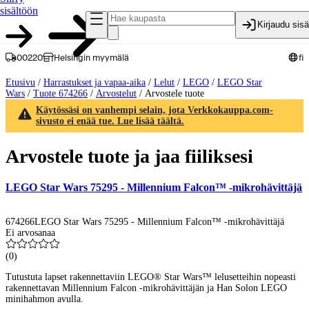
sisältöön
Kirjaudu sis
00220
Helsingin myymälä
fi
Etusivu
/
Harrastukset ja vapaa-aika
/
Lelut
/
LEGO
/
LEGO Star
Wars
/
Tuote 674266
/
Arvostelut
/
Arvostele tuote
Käytössäsi on vanhempi selain, jota Verkkokauppa.com-
sivusto ei enää tue. Lue lisää täältä.
Arvostele tuote ja jaa fiiliksesi
LEGO Star Wars 75295 - Millennium Falcon™ -mikrohävittäjä
674266
LEGO Star Wars 75295 - Millennium Falcon™ -mikrohävittäjä
Ei arvosanaa
(
0
)
Tutustuta lapset rakennettaviin LEGO® Star Wars™ lelusetteihin nopeasti
rakennettavan Millennium Falcon -mikrohävittäjän ja Han Solon LEGO
minihahmon avulla.