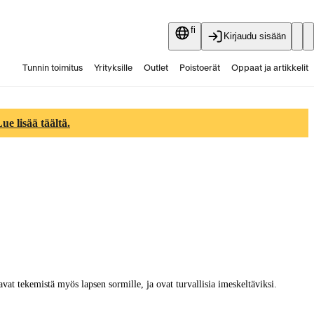
fi
Kirjaudu sisään
Tunnin toimitus
Yrityksille
Outlet
Poistoerät
Oppaat ja artikkelit
Vaihtokauppa
Palvelut
Ajankohtaista
e lisää täältä.
oavat tekemistä myös lapsen sormille, ja ovat turvallisia imeskeltäviksi.