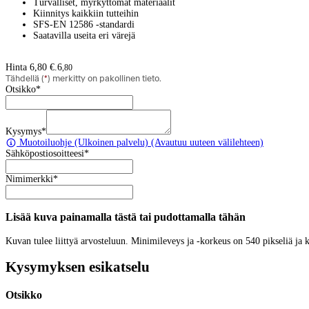
Turvalliset, myrkyttömät materiaalit
Kiinnitys kaikkiin tutteihin
SFS-EN 12586 -standardi
Saatavilla useita eri värejä
Hinta 6,80 €.
6
,
80
Tähdellä (
*
) merkitty on pakollinen tieto.
Otsikko
*
Kysymys
*
Muotoiluohje
(Ulkoinen palvelu) (Avautuu uuteen välilehteen)
Sähköpostiosoitteesi
*
Nimimerkki
*
Lisää kuva painamalla tästä tai pudottamalla tähän
Kuvan tulee liittyä arvosteluun. Minimileveys ja -korkeus on 540 pikseliä ja
Kysymyksen esikatselu
Otsikko