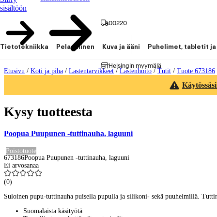
sisältöön
00220
Tietotekniikka
Pelaaminen
Kuva ja ääni
Puhelimet, tabletit ja
Helsingin myymälä
Etusivu
/
Koti ja piha
/
Lastentarvikkeet
/
Lastenhoito
/
Tutit
/
Tuote 673186
Käytössäsi
Kysy tuotteesta
Poopua Puupunen -tuttinauha, laguuni
Poistotuote
673186
Poopua Puupunen -tuttinauha, laguuni
Ei arvosanaa
(
0
)
Suloinen pupu-tuttinauha puisella pupulla ja silikoni- sekä puuhelmillä. Tuttina
Suomalaista käsityötä