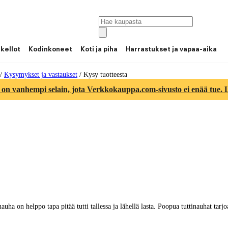
 kellot
Kodinkoneet
Koti ja piha
Harrastukset ja vapaa-aika
/
Kysymykset ja vastaukset
/
Kysy tuotteesta
 on vanhempi selain, jota Verkkokauppa.com-sivusto ei enää tue. Lu
uha on helppo tapa pitää tutti tallessa ja lähellä lasta. Poopua tuttinauhat tarj