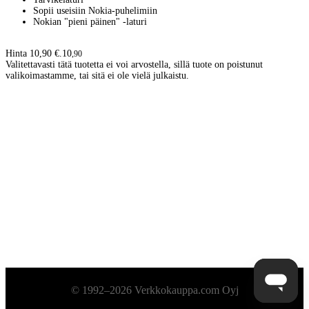
Sopii useisiin Nokia-puhelimiin
Nokian "pieni päinen" -laturi
Hinta 10,90 €.
10
,
90
Valitettavasti tätä tuotetta ei voi arvostella, sillä tuote on poistunut
valikoimastamme, tai sitä ei ole vielä julkaistu.
Alatunniste
© 1992–2026 Verkkokauppa.com Oyj