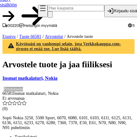
sisältöön
Kirjaudu sis
00220
Helsingin myymälä
fi
Etusivu
/
Tuote 66581
/
Arvostelut
/
Arvostele tuote
Käytössäsi on vanhempi selain, jota Verkkokauppa.com-
sivusto ei enää tue. Lue lisää täältä.
Arvostele tuote ja jaa fiiliksesi
Insmat matkalaturi, Nokia
Poistotuote
66581
Insmat matkalaturi, Nokia
Ei arvosanaa
(
0
)
Sopii Nokia 3250, 5500 Sport, 6070, 6080, 6101, 6103, 6111, 6125, 6131,
6136, 6151, 6233, 6270, 6280, 7360, 7370, E50, E61, N70, N80, N90,
N91 puhelimiin.
Tarvikelaturi