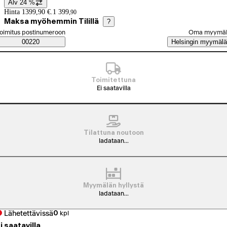
Alv 24 %
Hintatiedot
Hinta 1399,90 €.
1 399
,
90
Maksa myöhemmin Tilillä
?
alitse tilaustapa
oimitus postinumeroon
Oma myymä
Saatavuustiedot
00220
Helsingin myymälä
Toimitettuna
Ei saatavilla
Tilattuna noutoon
ladataan...
Myymälän hyllystä
ladataan...
Lähetettävissä
0
kpl
i saatavilla