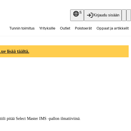
fi
Kirjaudu sisään
Tunnin toimitus
Yrityksille
Outlet
Poistoerät
Oppaat ja artikkelit
Vaihtokauppa
Palvelut
Ajankohtaista
e lisää täältä.
ili pitää Select Master IMS -pallon ilmatiiviinä.