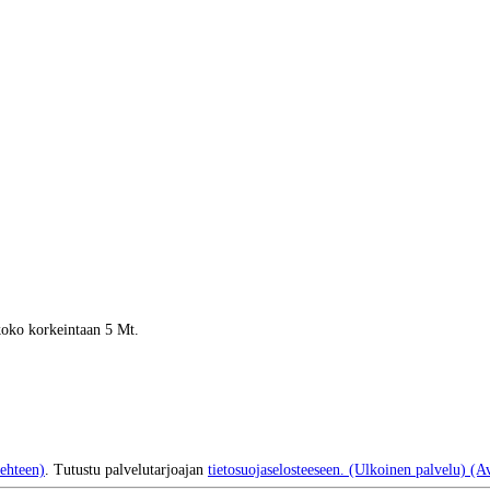
 koko korkeintaan 5 Mt.
ehteen)
. Tutustu palvelutarjoajan
tietosuojaselosteeseen.
(Ulkoinen palvelu) (Av