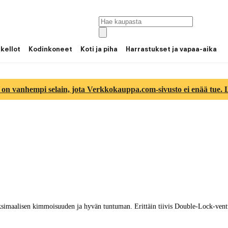
 kellot
Kodinkoneet
Koti ja piha
Harrastukset ja vapaa-aika
 on vanhempi selain, jota Verkkokauppa.com-sivusto ei enää tue. Lu
ksimaalisen kimmoisuuden ja hyvän tuntuman. Erittäin tiivis Double-Lock-ventti