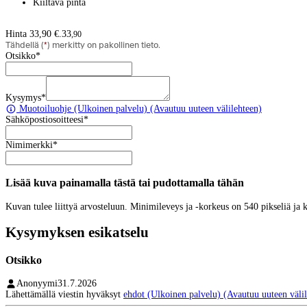
Kiiltävä pinta
Hinta 33,90 €.
33
,
90
Tähdellä (
*
) merkitty on pakollinen tieto.
Otsikko
*
Kysymys
*
Muotoiluohje
(Ulkoinen palvelu) (Avautuu uuteen välilehteen)
Sähköpostiosoitteesi
*
Nimimerkki
*
Lisää kuva painamalla tästä tai pudottamalla tähän
Kuvan tulee liittyä arvosteluun. Minimileveys ja -korkeus on 540 pikseliä ja
Kysymyksen esikatselu
Otsikko
Anonyymi
31.7.2026
Lähettämällä viestin hyväksyt
ehdot
(Ulkoinen palvelu) (Avautuu uuteen välil