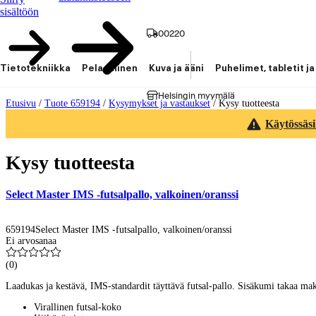
sisältöön
00220
Tietotekniikka
Pelaaminen
Kuva ja ääni
Puhelimet, tabletit ja
Helsingin myymälä
Etusivu
/
Tuote 659194
/
Kysymykset ja vastaukset
/
Kysy tuotteesta
Käytössäsi
Kysy tuotteesta
Select Master IMS -futsalpallo, valkoinen/oranssi
659194
Select Master IMS -futsalpallo, valkoinen/oranssi
Ei arvosanaa
(
0
)
Laadukas ja kestävä, IMS-standardit täyttävä futsal-pallo. Sisäkumi takaa ma
Virallinen futsal-koko