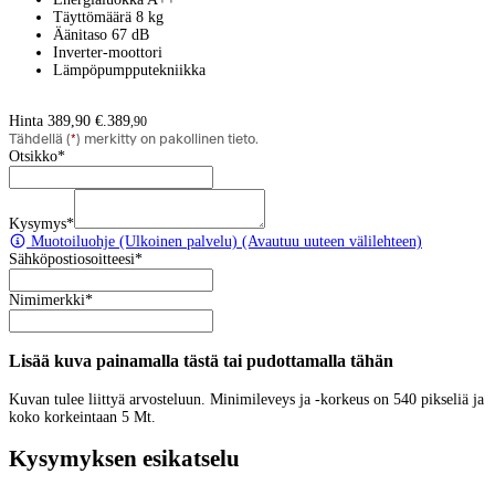
Täyttömäärä 8 kg
Äänitaso 67 dB
Inverter-moottori
Lämpöpumpputekniikka
Hinta 389,90 €.
389
,
90
Tähdellä (
*
) merkitty on pakollinen tieto.
Otsikko
*
Kysymys
*
Muotoiluohje
(Ulkoinen palvelu) (Avautuu uuteen välilehteen)
Sähköpostiosoitteesi
*
Nimimerkki
*
Lisää kuva painamalla tästä tai pudottamalla tähän
Kuvan tulee liittyä arvosteluun. Minimileveys ja -korkeus on 540 pikseliä ja
koko korkeintaan 5 Mt.
Kysymyksen esikatselu