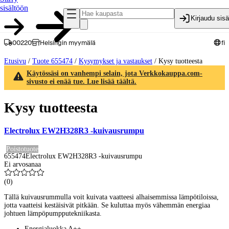
sisältöön
Kirjaudu sis
00220
Helsingin myymälä
fi
Etusivu
/
Tuote 655474
/
Kysymykset ja vastaukset
/
Kysy tuotteesta
Käytössäsi on vanhempi selain, jota Verkkokauppa.com-
sivusto ei enää tue. Lue lisää täältä.
Kysy tuotteesta
Electrolux EW2H328R3 -kuivausrumpu
Poistotuote
655474
Electrolux EW2H328R3 -kuivausrumpu
Ei arvosanaa
(
0
)
Tällä kuivausrummulla voit kuivata vaatteesi alhaisemmissa lämpötiloissa,
jotta vaatteisi kestäisivät pitkään. Se kuluttaa myös vähemmän energiaa
johtuen lämpöpumpputekniikasta.
Energialuokka A++