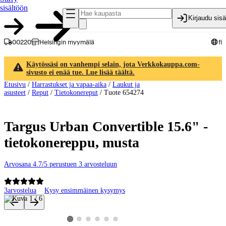
sisältöön
Kirjaudu sis
00220
Helsingin myymälä
fi
Käytössäsi on vanhempi selain, jota Verkkokauppa.com-
sivusto ei enää tue. Lue lisää täältä.
Etusivu
/
Harrastukset ja vapaa-aika
/
Laukut ja
asusteet
/
Reput
/
Tietokonereput
/
Tuote 654274
Targus Urban Convertible 15.6" -
tietokonereppu, musta
Arvosana 4.7/5 perustuen 3 arvosteluun
3
arvostelua
Kysy ensimmäinen kysymys
Tuotteen kuvat ja videot
Katso tuotekuva 2
Katso tuotekuva 3
Katso tuotekuva 4
Katso tuotekuva 5
Katso tuotekuva 6
Katso tuotekuva 1