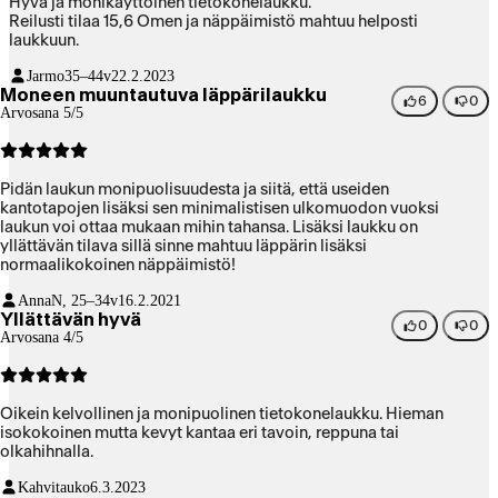
Hyvä ja monikäyttöinen tietokonelaukku.
Reilusti tilaa 15,6 Omen ja näppäimistö mahtuu helposti
laukkuun.
Jarmo
35–44v
22.2.2023
Moneen muuntautuva läppärilaukku
6
0
Arvosana 5/5
Pidän laukun monipuolisuudesta ja siitä, että useiden
kantotapojen lisäksi sen minimalistisen ulkomuodon vuoksi
laukun voi ottaa mukaan mihin tahansa. Lisäksi laukku on
yllättävän tilava sillä sinne mahtuu läppärin lisäksi
normaalikokoinen näppäimistö!
Anna
N, 25–34v
16.2.2021
Yllättävän hyvä
0
0
Arvosana 4/5
Oikein kelvollinen ja monipuolinen tietokonelaukku. Hieman
isokokoinen mutta kevyt kantaa eri tavoin, reppuna tai
olkahihnalla.
Kahvitauko
6.3.2023