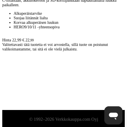
C-liitäntään, akkulokeroon ja SD-korttipaikkaan napsauttamalla luukku
paikalleen.
Alkuperäistarvike
Suojaa liitännät lialta
Korvaa alkuperäisen luukun
HERO9/10/11 -yhteensopiva
Hinta 22,99 €.
22
,
99
Valitettavasti tätä tuotetta ei voi arvostella, sillä tuote on poistunut
valikoimastamme, tai sitä ei ole vielä julkaistu.
Alatunniste
© 1992–2026 Verkkokauppa.com Oyj