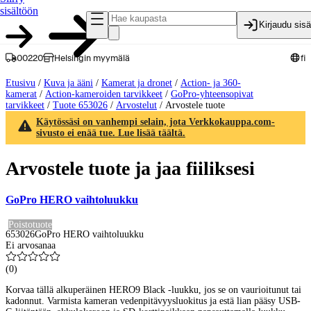
sisältöön
Kirjaudu sis
00220
Helsingin myymälä
fi
Etusivu
/
Kuva ja ääni
/
Kamerat ja dronet
/
Action- ja 360-
kamerat
/
Action-kameroiden tarvikkeet
/
GoPro-yhteensopivat
tarvikkeet
/
Tuote 653026
/
Arvostelut
/
Arvostele tuote
Käytössäsi on vanhempi selain, jota Verkkokauppa.com-
sivusto ei enää tue. Lue lisää täältä.
Arvostele tuote ja jaa fiiliksesi
GoPro HERO vaihtoluukku
Poistotuote
653026
GoPro HERO vaihtoluukku
Ei arvosanaa
(
0
)
Korvaa tällä alkuperäinen HERO9 Black -luukku, jos se on vaurioitunut tai
kadonnut. Varmista kameran vedenpitävyysluokitus ja estä lian pääsy USB-