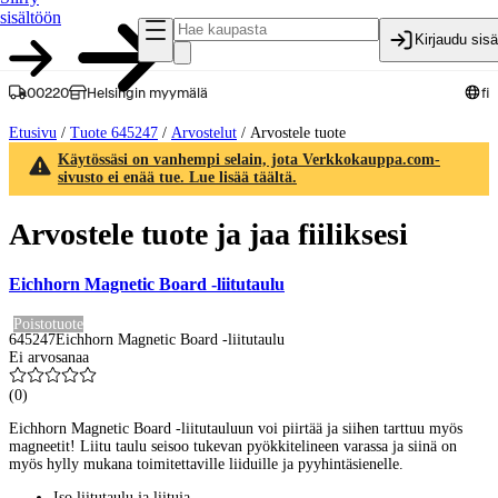
sisältöön
Kirjaudu sis
00220
Helsingin myymälä
fi
Etusivu
/
Tuote 645247
/
Arvostelut
/
Arvostele tuote
Käytössäsi on vanhempi selain, jota Verkkokauppa.com-
sivusto ei enää tue. Lue lisää täältä.
Arvostele tuote ja jaa fiiliksesi
Eichhorn Magnetic Board -liitutaulu
Poistotuote
645247
Eichhorn Magnetic Board -liitutaulu
Ei arvosanaa
(
0
)
Eichhorn Magnetic Board -liitutauluun voi piirtää ja siihen tarttuu myös
magneetit! Liitu taulu seisoo tukevan pyökkitelineen varassa ja siinä on
myös hylly mukana toimitettaville liiduille ja pyyhintäsienelle.
Iso liitutaulu ja liituja