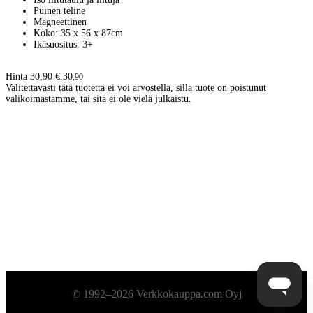
Puinen teline
Magneettinen
Koko: 35 x 56 x 87cm
Ikäsuositus: 3+
Hinta 30,90 €.
30
,
90
Valitettavasti tätä tuotetta ei voi arvostella, sillä tuote on poistunut
valikoimastamme, tai sitä ei ole vielä julkaistu.
Alatunniste
© 1992–2026 Verkkokauppa.com Oyj