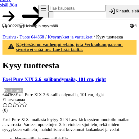
sisältöön
Kirjaudu sis
00220
Helsingin myymälä
fi
Etusivu
/
Tuote 644368
/
Kysymykset ja vastaukset
/
Kysy tuotteesta
Käytössäsi on vanhempi selain, jota Verkkokauppa.com-
sivusto ei enää tue. Lue lisää täältä.
Kysy tuotteesta
Exel Pure XIX 2.6 -salibandymaila, 101 cm, right
Poistotuote
644368
Exel Pure XIX 2.6 -salibandymaila, 101 cm, right
Ei arvosanaa
(
0
)
Exel Pure XIX -mailasta löytyy XTS Low-kick system muotoilu mailan
alavarresta. Varteen upotettujen X-kuvioiden sijoittelu, sekä niiden
syvyyksien vaihtelu, mahdollistavat kovemmat laukaukset ja vedot.
Harrastajille ja ammattilaisille