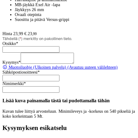
MB-jäykkä Exel Air -lapa
Jäykkyys 26 mm
Ovaali otepinta
Suosittu ja pitävä Versus-grippi
Hinta 23,99 €.
23
,
99
Tähdellä (
*
) merkitty on pakollinen tieto.
Otsikko
*
Kysymys
*
Muotoiluohje
(Ulkoinen palvelu) (Avautuu uuteen välilehteen)
Sähköpostiosoitteesi
*
Nimimerkki
*
Lisää kuva painamalla tästä tai pudottamalla tähän
Kuvan tulee liittyä arvosteluun. Minimileveys ja -korkeus on 540 pikseliä ja
koko korkeintaan 5 Mt.
Kysymyksen esikatselu