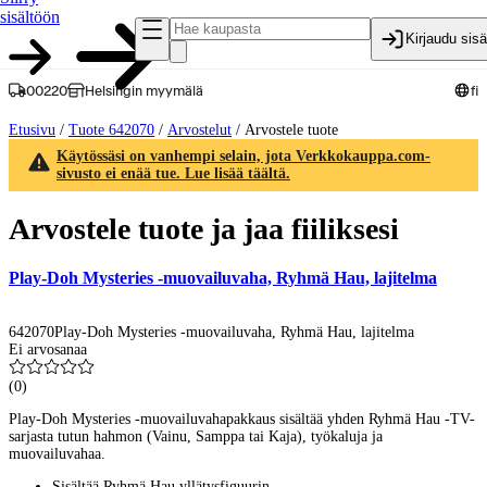
sisältöön
Kirjaudu sis
00220
Helsingin myymälä
fi
Etusivu
/
Tuote 642070
/
Arvostelut
/
Arvostele tuote
Käytössäsi on vanhempi selain, jota Verkkokauppa.com-
sivusto ei enää tue. Lue lisää täältä.
Arvostele tuote ja jaa fiiliksesi
Play-Doh Mysteries -muovailuvaha, Ryhmä Hau, lajitelma
642070
Play-Doh Mysteries -muovailuvaha, Ryhmä Hau, lajitelma
Ei arvosanaa
(
0
)
Play-Doh Mysteries -muovailuvahapakkaus sisältää yhden Ryhmä Hau -TV-
sarjasta tutun hahmon (Vainu, Samppa tai Kaja), työkaluja ja
muovailuvahaa.
Sisältää Ryhmä Hau yllätysfiguurin