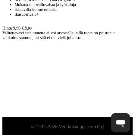
Mukana muovailuvahaa ja työkaluja
Saatavilla kolme erilaisia
Ikäsuositus 3+
Hinta 9,90 €.
9
,
90
Valitettavasti tätä tuotetta ei voi arvostella, sillä tuote on poistunut
valikoimastamme, tai sitä ei ole vielä julkaistu.
Alatunniste
© 1992–2026 Verkkokauppa.com Oyj