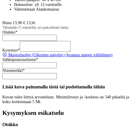
Ikäsuositus: yli 12-vuotiaille
Valmistetaan Alankomaissa
Hinta 13,90 €.
13
,
90
Tähdellä (
*
) merkitty on pakollinen tieto.
Otsikko
*
Kysymys
*
Muotoiluohje
(Ulkoinen palvelu) (Avautuu uuteen välilehteen)
Sähköpostiosoitteesi
*
Nimimerkki
*
Lisää kuva painamalla tästä tai pudottamalla tähän
Kuvan tulee liittyä arvosteluun. Minimileveys ja -korkeus on 540 pikseliä ja
koko korkeintaan 5 Mt.
Kysymyksen esikatselu
Otsikko