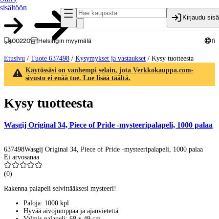
sisältöön
Kirjaudu sis
00220
Helsingin myymälä
fi
Etusivu
/
Tuote 637498
/
Kysymykset ja vastaukset
/
Kysy tuotteesta
Käytössäsi on vanhempi selain, jota Verkkokauppa.com-
sivusto ei enää tue. Lue lisää täältä.
Kysy tuotteesta
Wasgij Original 34, Piece of Pride -mysteeripalapeli, 1000 palaa
637498
Wasgij Original 34, Piece of Pride -mysteeripalapeli, 1000 palaa
Ei arvosanaa
(
0
)
Rakenna palapeli selvittääksesi mysteeri!
Paloja: 1000 kpl
Hyvää aivojumppaa ja ajanvietettä
Valmis palapeli: 68 x 49 cm