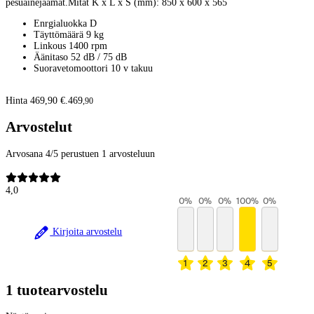
pesuainejäämät.Mitat K x L x S (mm): 850 x 600 x 565
Enrgialuokka D
Täyttömäärä 9 kg
Linkous 1400 rpm
Äänitaso 52 dB / 75 dB
Suoravetomoottori 10 v takuu
Hinta 469,90 €.
469
,
90
Arvostelut
Arvosana 4/5 perustuen 1 arvosteluun
4,0
0
%
0
%
0
%
100
%
0
%
Kirjoita arvostelu
1
2
3
4
5
1 tuotearvostelu