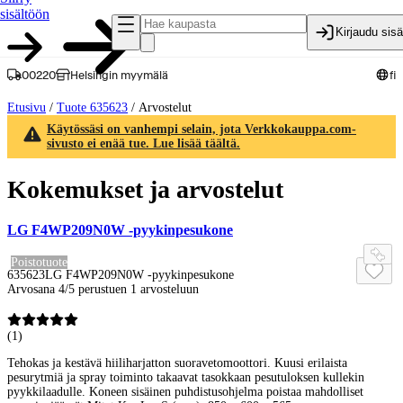
sisältöön
Kirjaudu sis
00220
Helsingin myymälä
fi
Etusivu
/
Tuote 635623
/
Arvostelut
Käytössäsi on vanhempi selain, jota Verkkokauppa.com-
sivusto ei enää tue. Lue lisää täältä.
Kokemukset ja arvostelut
LG F4WP209N0W -pyykinpesukone
Poistotuote
635623
LG F4WP209N0W -pyykinpesukone
Arvosana 4/5 perustuen 1 arvosteluun
(
1
)
Tehokas ja kestävä hiiliharjatton suoravetomoottori. Kuusi erilaista
pesurytmiä ja spray toiminto takaavat tasokkaan pesutuloksen kullekin
pyykkilaadulle. Koneen sisäinen puhdistusohjelma poistaa mahdolliset