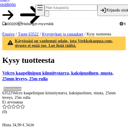
sisältöön
Kirjaudu sis
00220
Helsingin myymälä
fi
Etusivu
/
Tuote 63522
/
Kysymykset ja vastaukset
/
Kysy tuotteesta
Käytössäsi on vanhempi selain, jota Verkkokauppa.com-
sivusto ei enää tue. Lue lisää täältä.
Kysy tuotteesta
Velcro kaapelinipun kiinnitystarra, kaksipuolinen, musta,
25mm leveys, 25m rulla
Poistotuote
63522
Velcro kaapelinipun kiinnitystarra, kaksipuolinen, musta, 25mm
leveys, 25m rulla
Ei arvosanaa
(
0
)
Hinta 34,99 €.
34
,
99