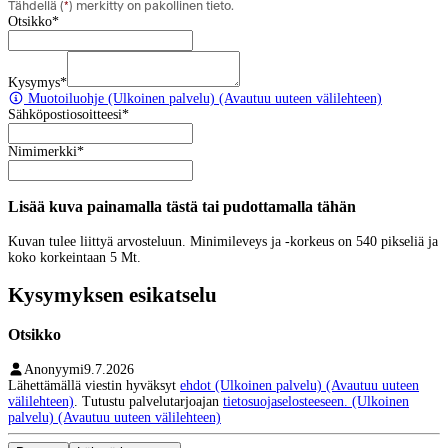
Tähdellä (
*
) merkitty on pakollinen tieto.
Otsikko
*
Kysymys
*
Muotoiluohje
(Ulkoinen palvelu) (Avautuu uuteen välilehteen)
Sähköpostiosoitteesi
*
Nimimerkki
*
Lisää kuva painamalla tästä tai pudottamalla tähän
Kuvan tulee liittyä arvosteluun. Minimileveys ja -korkeus on 540 pikseliä ja
koko korkeintaan 5 Mt.
Kysymyksen esikatselu
Otsikko
Anonyymi
9.7.2026
Lähettämällä viestin hyväksyt
ehdot
(Ulkoinen palvelu) (Avautuu uuteen
välilehteen)
. Tutustu palvelutarjoajan
tietosuojaselosteeseen.
(Ulkoinen
palvelu) (Avautuu uuteen välilehteen)