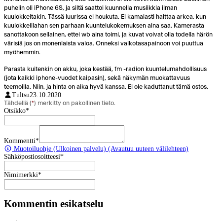
puhelin oli iPhone 6S, ja siltä saattoi kuunnella musiikkia ilman
kuulokkeitakin. Tässä luurissa ei houkuta. Ei kamalasti haittaa arkea, kun
kuulokkeillahan sen parhaan kuuntelukokemuksen aina saa. Kamerasta
sanottakoon sellainen, ettei wb aina toimi, ja kuvat voivat olla todella härön
värisiä jos on monenlaista valoa. Onneksi valkotasapainoon voi puuttua
myöhemmin.
Parasta kuitenkin on akku, joka kestää, fm -radion kuuntelumahdollisuus
(jota kaikki iphone-vuodet kaipasin), sekä näkymän muokattavuus
teemoilla. Niin, ja hinta on aika hyvä kanssa. Ei ole kaduttanut tämä ostos.
Tultsu
23.10.2020
Tähdellä (
*
) merkitty on pakollinen tieto.
Otsikko
*
Kommentti
*
Muotoiluohje
(Ulkoinen palvelu) (Avautuu uuteen välilehteen)
Sähköpostiosoitteesi
*
Nimimerkki
*
Kommentin esikatselu