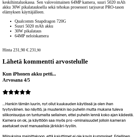
keskihintaluokassa. Sen valovoimainen 64MP kamera, suuri 5020 mAh
akku 30W pikalatauksella sekä tehokas prosessori tarjoavat PRO-tason
elämyksen käyttäjälleen.
Qualcomm Snapdragon 720G
Suuri 5020 mAh akku
30W pikalataus
64MP neloiskamera
Hinta 231,90 €.
231
,
90
Lähetä kommentti arvostelulle
Kun iPhonen akku petti...
Arvosana 4/5
...Hankin tämän luurin, nyt ollut kuukauden käytössä ja olen ihan
tyytyväinen. Iso näyttö, ja muutenkin iso puhelin mutta mukana tuleva
silikonisuojus on tuntumalta sellainen, ettei puhelin lennä koko ajan kädestä.
Kamera on ok, ja käyttöön saa myös pro -ominaisuudet jolloin kameran
asetukset ovat manuaalisia järkkäri-tyyliin.
Miinuksina mainittakoon, että kaiuttimet ei ole kovin kummoiset. Edellinen