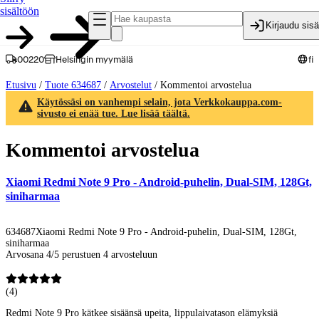
sisältöön
Kirjaudu sis
00220
Helsingin myymälä
fi
Etusivu
/
Tuote 634687
/
Arvostelut
/
Kommentoi arvostelua
Käytössäsi on vanhempi selain, jota Verkkokauppa.com-
sivusto ei enää tue. Lue lisää täältä.
Kommentoi arvostelua
Xiaomi Redmi Note 9 Pro - Android-puhelin, Dual-SIM, 128Gt,
siniharmaa
634687
Xiaomi Redmi Note 9 Pro - Android-puhelin, Dual-SIM, 128Gt,
siniharmaa
Arvosana 4/5 perustuen 4 arvosteluun
(
4
)
Redmi Note 9 Pro kätkee sisäänsä upeita, lippulaivatason elämyksiä