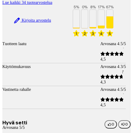
Lue kaikki 34 tuotearvostelua
5
%
0
%
8
%
17
%
67
%
Kirjoita arvostelu
1
2
3
4
5
Tuotteen laatu
Arvosana 4.5/5
4,5
Käyttömukavuus
Arvosana 4.3/5
4,3
Vastinetta rahalle
Arvosana 4.5/5
4,5
Hyvä setti
0
0
Arvosana 5/5