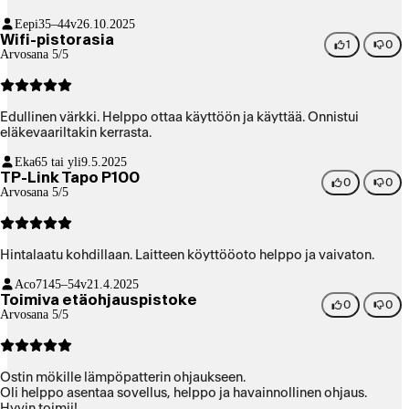
Eepi
35–44v
26.10.2025
Wifi-pistorasia
1
0
Arvosana 5/5
Edullinen värkki. Helppo ottaa käyttöön ja käyttää. Onnistui
eläkevaariltakin kerrasta.
Eka
65 tai yli
9.5.2025
TP-Link Tapo P100
0
0
Arvosana 5/5
Hintalaatu kohdillaan. Laitteen köyttööoto helppo ja vaivaton.
Aco71
45–54v
21.4.2025
Toimiva etäohjauspistoke
0
0
Arvosana 5/5
Ostin mökille lämpöpatterin ohjaukseen.
Oli helppo asentaa sovellus, helppo ja havainnollinen ohjaus.
Hyvin toimii!