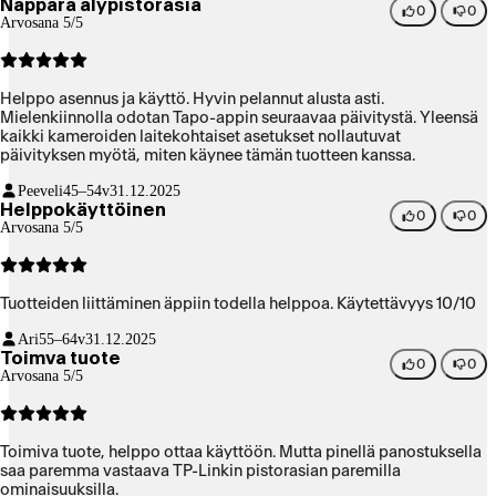
Näppärä älypistorasia
0
0
Arvosana 5/5
Helppo asennus ja käyttö. Hyvin pelannut alusta asti.
Mielenkiinnolla odotan Tapo-appin seuraavaa päivitystä. Yleensä
kaikki kameroiden laitekohtaiset asetukset nollautuvat
päivityksen myötä, miten käynee tämän tuotteen kanssa.
Peeveli
45–54v
31.12.2025
Helppokäyttöinen
0
0
Arvosana 5/5
Tuotteiden liittäminen äppiin todella helppoa. Käytettävyys 10/10
Ari
55–64v
31.12.2025
Toimva tuote
0
0
Arvosana 5/5
Toimiva tuote, helppo ottaa käyttöön. Mutta pinellä panostuksella
saa paremma vastaava TP-Linkin pistorasian paremilla
ominaisuuksilla.