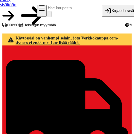
sisältöön
Kirjaudu sis
00220
Helsingin myymälä
fi
Käytössäsi on vanhempi selain, jota Verkkokauppa.com-
sivusto ei enää tue. Lue lisää täältä.