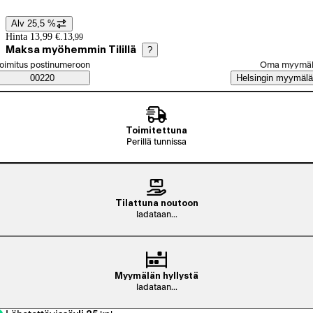
Alv 25,5 %
Hintatiedot
Hinta 13,99 €.
13
,
99
Maksa myöhemmin Tilillä
?
alitse tilaustapa
oimitus postinumeroon
Oma myymä
Saatavuustiedot
00220
Helsingin myymälä
Toimitettuna
Perillä tunnissa
Tilattuna noutoon
ladataan...
Myymälän hyllystä
ladataan...