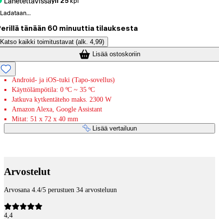
Lähetettävissä
yli 25
kpl
Ladataan...
erillä tänään 60 minuuttia tilauksesta
Katso kaikki toimitustavat
(alk. 4,99)
Lisää ostoskoriin
Android- ja iOS-tuki (Tapo-sovellus)
Käyttölämpötila: 0 ºC ~ 35 ºC
Jatkuva kytkentäteho maks. 2300 W
Amazon Alexa, Google Assistant
Mitat: 51 x 72 x 40 mm
Lisää vertailuun
Maksupalvelut
Arvostelut
Arvosana 4.4/5 perustuen 34 arvosteluun
4,4