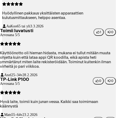
Hyödyllinen pakkaus yksittäisten apparaattien
kulutusmittaukseen, helppo asentaa.
AaKoo
65 tai yli
3.3.2026
Toimii luvatusti
1
0
Arvosana 5/5
Käyttöönotto oli hieman hidasta, mukana ei tullut mitään muuta
ohjetta kuin että lataa appi QR koodilla, eikä apista heti
ymmärtänyt miten laite rekisteröidään. Toiminut kuitenkin ilman
virheitä jo pari viikkoa.
Axel
25–34v
28.2.2026
TP-Link P100
0
0
Arvosana 5/5
Hyvä laite, toimii kuin junan vessa. Kaikki saa toimimaan
käännystä
Mats
55–64v
23.2.2026