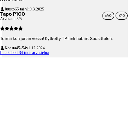
Juusto
65 tai yli
9.3.2025
Tapo P100
0
0
Arvosana 5/5
Toimii kun junan vessa! Kytketty TP-link hubiin. Suosittelen.
Konsta
45–54v
1.12.2024
Lue kaikki 34 tuotearvostelua