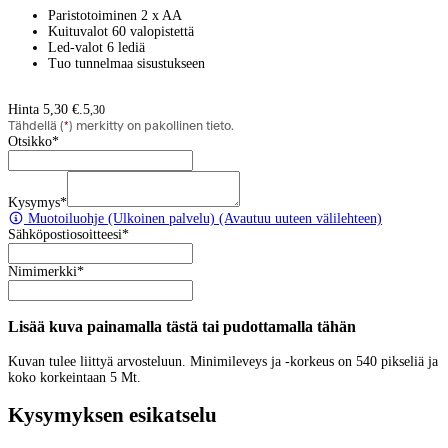
Paristotoiminen 2 x AA
Kuituvalot 60 valopistettä
Led-valot 6 lediä
Tuo tunnelmaa sisustukseen
Hinta 5,30 €.
5
,
30
Tähdellä (
*
) merkitty on pakollinen tieto.
Otsikko
*
Kysymys
*
Muotoiluohje
(Ulkoinen palvelu) (Avautuu uuteen välilehteen)
Sähköpostiosoitteesi
*
Nimimerkki
*
Lisää kuva painamalla tästä tai pudottamalla tähän
Kuvan tulee liittyä arvosteluun. Minimileveys ja -korkeus on 540 pikseliä ja
koko korkeintaan 5 Mt.
Kysymyksen esikatselu