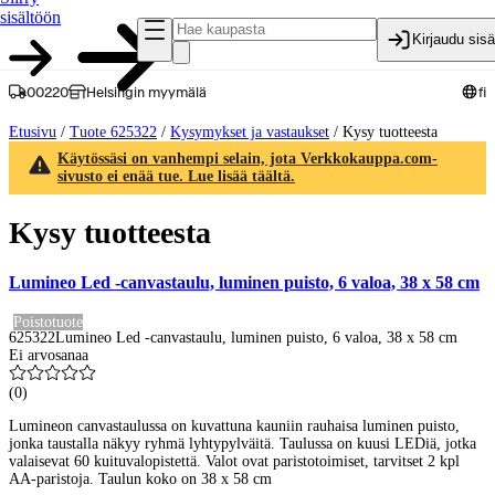
sisältöön
Kirjaudu sis
00220
Helsingin myymälä
fi
Etusivu
/
Tuote 625322
/
Kysymykset ja vastaukset
/
Kysy tuotteesta
Käytössäsi on vanhempi selain, jota Verkkokauppa.com-
sivusto ei enää tue. Lue lisää täältä.
Kysy tuotteesta
Lumineo Led -canvastaulu, luminen puisto, 6 valoa, 38 x 58 cm
Poistotuote
625322
Lumineo Led -canvastaulu, luminen puisto, 6 valoa, 38 x 58 cm
Ei arvosanaa
(
0
)
Lumineon canvastaulussa on kuvattuna kauniin rauhaisa luminen puisto,
jonka taustalla näkyy ryhmä lyhtypylväitä. Taulussa on kuusi LEDiä, jotka
valaisevat 60 kuituvalopistettä. Valot ovat paristotoimiset, tarvitset 2 kpl
AA-paristoja. Taulun koko on 38 x 58 cm