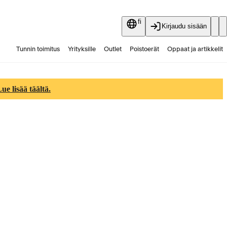
fi
Kirjaudu sisään
Tunnin toimitus
Yrityksille
Outlet
Poistoerät
Oppaat ja artikkelit
Vaihtokauppa
Palvelut
Ajankohtaista
e lisää täältä.