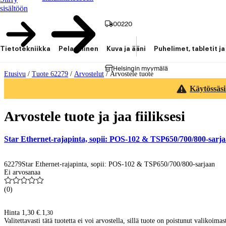
sisältöön
00220
Tietotekniikka
Pelaaminen
Kuva ja ääni
Puhelimet, tabletit ja
Helsingin myymälä
Etusivu
/
Tuote 62279
/
Arvostelut
/
Arvostele tuote
Käytössäsi
Arvostele tuote ja jaa fiiliksesi
Star Ethernet-rajapinta, sopii: POS-102 & TSP650/700/800-sarj
62279
Star Ethernet-rajapinta, sopii: POS-102 & TSP650/700/800-sarjaan
Ei arvosanaa
(
0
)
Hinta 1,30 €.
1
,
30
Valitettavasti tätä tuotetta ei voi arvostella, sillä tuote on poistunut valikoimas