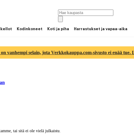
 kellot
Kodinkoneet
Koti ja piha
Harrastukset ja vapaa-aika
 on vanhempi selain, jota Verkkokauppa.com-sivusto ei enää tue. Lu
aan
tamme, tai sitä ei ole vielä julkaistu.