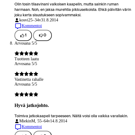
Olin tosin tilaavinani valkoisen kaapelin, mutta sainkin ruman
harmaan. Noh, en jaksa murehtia pikkuseikoista. Ehkä päivitän värin
joku kerta sisustukseen sopivammaksi.
kosvi
25–34v
31.8.2014
Kommentoi
1
0
Arvosana 5/5
Tuotteen laatu
Arvosana 5/5
Vastinetta rahalle
Arvosana 5/5
Hyvä jatkojohto.
Toimiva jatkokaapeli tarpeeseen. Näitä voisi olla vaikka varallakin.
Miekin
M, 55–64v
14.8.2014
Kommentoi