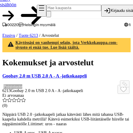
sisältöön
Kirjaudu sis
00220
Helsingin myymälä
fi
Etusivu
/
Tuote 6213
/
Arvostelut
Käytössäsi on vanhempi selain, jota Verkkokauppa.com-
sivusto ei enää tue. Lue lisää täältä.
Kokemukset ja arvostelut
Goobay 2.0 m USB 2.0 A - A -jatkokaapeli
Poistotuote
6213
Goobay 2.0 m USB 2.0 A - A -jatkokaapeli
Ei arvosanaa
(
0
)
Näppärä USB 2.0 -jatkokaapeli jatkaa kätevästi lähes mitä tahansa USB-
kaapelia kahdella metrillä! Kätevä esimerkiksi USB-liitäntäiselle hiirelle tai
näppäimistölle.Liittimet: uros - naaras
USB-A uros - USB-A naaras