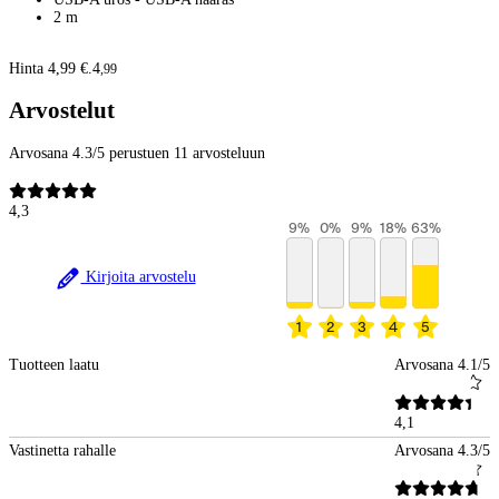
2 m
Hinta 4,99 €.
4
,
99
Arvostelut
Arvosana 4.3/5 perustuen 11 arvosteluun
4,3
9
%
0
%
9
%
18
%
63
%
Kirjoita arvostelu
1
2
3
4
5
Tuotteen laatu
Arvosana 4.1/5
4,1
Vastinetta rahalle
Arvosana 4.3/5