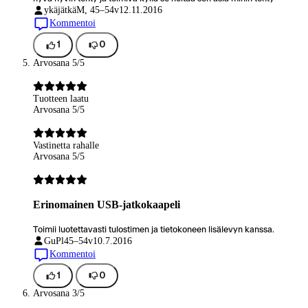
ykäjätkä
M, 45–54v
12.11.2016
Kommentoi
1
0
Arvosana 5/5
Tuotteen laatu
Arvosana 5/5
Vastinetta rahalle
Arvosana 5/5
Erinomainen USB-jatkokaapeli
Toimii luotettavasti tulostimen ja tietokoneen lisälevyn kanssa.
GuPl
45–54v
10.7.2016
Kommentoi
1
0
Arvosana 3/5