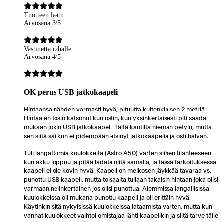
Tuotteen laatu
Arvosana 3/5
Vastinetta rahalle
Arvosana 4/5
OK perus USB jatkokaapeli
Hintaansa nähden varmasti hyvä, pituutta kuitenkin sen 2 metriä.
Hintaa en tosin katsonut kun ostin, kun yksinkertaisesti piti saada
mukaan jokin USB jatkokaapeli. Tältä kantilta hieman petyin, mutta
sen siitä sai kun ei pidempään etsinyt jatkokaapelia ja osti halvan.
Tuli langattomia kuulokkeita (Astro A50) varten siihen tilanteeseen
kun akku loppuu ja pitää ladata niitä samalla, ja tässä tarkoituksessa
kaapeli ei ole kovin hyvä. Kaapeli on melkosen jäykkää tavaraa vs.
punottu USB kaapeli, mutta toisaalta tullaan takaisin hintaan joka olisi
varmaan nelinkertainen jos olisi punottua. Aiemmissa langallisissa
kuulokkeissa oli mukana punottu kaapeli ja oli erittäin hyvä.
Käytinkin sitä nykyisissä kuulokkeissa lataamista varten, mutta kun
vanhat kuulokkeet vaihtoi omistajaa lähti kaapelikin ja siitä tarve tälle