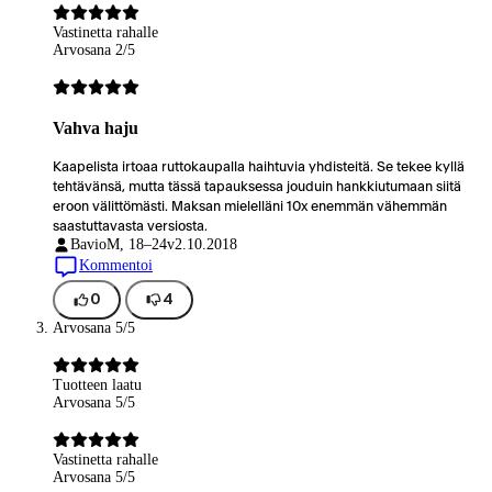
Vastinetta rahalle
Arvosana 2/5
Vahva haju
Kaapelista irtoaa ruttokaupalla haihtuvia yhdisteitä. Se tekee kyllä
tehtävänsä, mutta tässä tapauksessa jouduin hankkiutumaan siitä
eroon välittömästi. Maksan mielelläni 10x enemmän vähemmän
saastuttavasta versiosta.
Bavio
M, 18–24v
2.10.2018
Kommentoi
0
4
Arvosana 5/5
Tuotteen laatu
Arvosana 5/5
Vastinetta rahalle
Arvosana 5/5