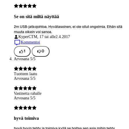
Se on sitä miltä näyttää
2m USB-jatkojohtoa. Hyvätasoinen, ei ole ollut ongelmia. Eihän sitä
muuta oikein voi sanoa.
KyperCT
M, 17 tai alle
2.4.2017
Kommentoi
1
0
Arvosana 5/5
Tuotteen laatu
Arvosana 5/5
Vastinetta rahalle
Arvosana 5/5
hyvä toimiva
hyvä hyvin tehty ja toimiva kyllä se hoitaa sen asia mihin tehty