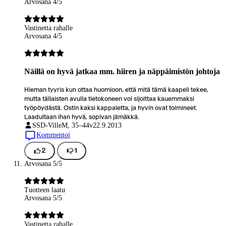
Arvosana 4/5
Vastinetta rahalle
Arvosana 4/5
Näillä on hyvä jatkaa mm. hiiren ja näppäimistön johtoja
Hieman tyyris kun ottaa huomioon, että mitä tämä kaapeli tekee,
mutta tällaisten avulla tietokoneen voi sijoittaa kauemmaksi
työpöydästä. Ostin kaksi kappaletta, ja hyvin ovat toimineet.
Laadultaan ihan hyvä, sopivan jämäkkä.
SSD-Ville
M, 35–44v
22.9.2013
Kommentoi
2
1
Arvosana 5/5
Tuotteen laatu
Arvosana 5/5
Vastinetta rahalle