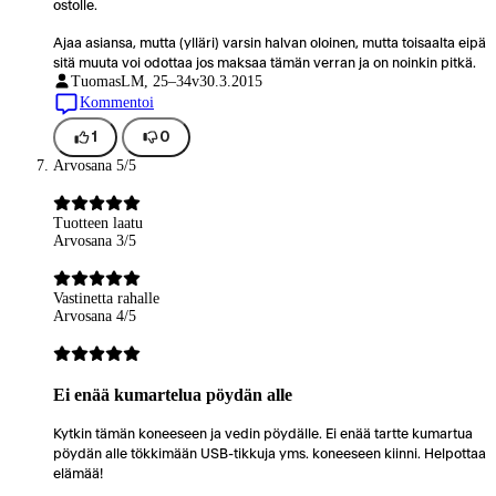
ostolle.
Ajaa asiansa, mutta (ylläri) varsin halvan oloinen, mutta toisaalta eipä
sitä muuta voi odottaa jos maksaa tämän verran ja on noinkin pitkä.
TuomasL
M, 25–34v
30.3.2015
Kommentoi
1
0
Arvosana 5/5
Tuotteen laatu
Arvosana 3/5
Vastinetta rahalle
Arvosana 4/5
Ei enää kumartelua pöydän alle
Kytkin tämän koneeseen ja vedin pöydälle. Ei enää tartte kumartua
pöydän alle tökkimään USB-tikkuja yms. koneeseen kiinni. Helpottaa
elämää!