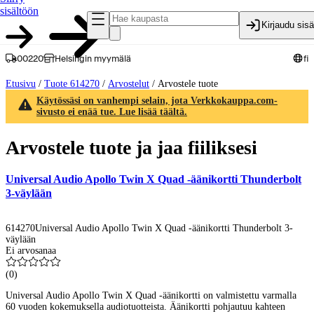
sisältöön
Kirjaudu sis
00220
Helsingin myymälä
fi
Etusivu
/
Tuote 614270
/
Arvostelut
/
Arvostele tuote
Käytössäsi on vanhempi selain, jota Verkkokauppa.com-
sivusto ei enää tue. Lue lisää täältä.
Arvostele tuote ja jaa fiiliksesi
Universal Audio Apollo Twin X Quad -äänikortti Thunderbolt
3-väylään
614270
Universal Audio Apollo Twin X Quad -äänikortti Thunderbolt 3-
väylään
Ei arvosanaa
(
0
)
Universal Audio Apollo Twin X Quad -äänikortti on valmistettu varmalla
60 vuoden kokemuksella audiotuotteista. Äänikortti pohjautuu kahteen