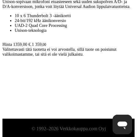
Unison-sopivaan mikrofoni etuasteeseen sekä uuden sukupolven A/D- ja
D/A-konversioon, jonka voit löytää Universal Audion lippulaivatuotteista.
10 x 6 Thunderbolt 3 -äänikortti
24-bit/192 kHz äänikonversio
UAD-2 Quad Core Processing
Unison-teknologia
Hinta 1359,00 €.
1 359
,
00
Valitettavasti tätä tuotetta ei voi arvostella, sillä tuote on poistunut
valikoimastamme, tai sitä ei ole vielä julkaistu.
Alatunniste
© 1992–2026 Verkkokauppa.com Oyj