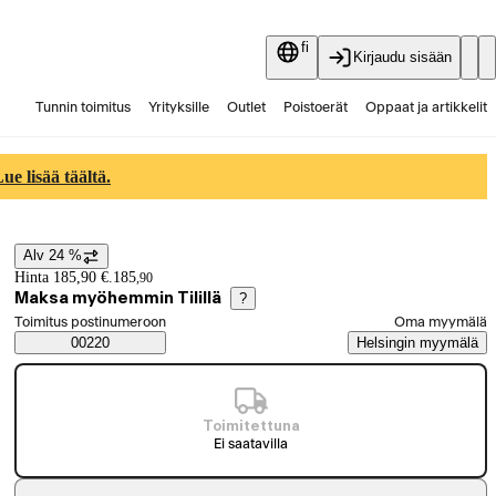
fi
Kirjaudu sisään
Tunnin toimitus
Yrityksille
Outlet
Poistoerät
Oppaat ja artikkelit
Vaihtokauppa
Palvelut
Ajankohtaista
e lisää täältä.
Alv 24 %
Hintatiedot
Hinta 185,90 €.
185
,
90
Maksa myöhemmin Tilillä
?
Valitse tilaustapa
Toimitus postinumeroon
Oma myymälä
Saatavuustiedot
00220
Helsingin myymälä
Toimitettuna
Ei saatavilla