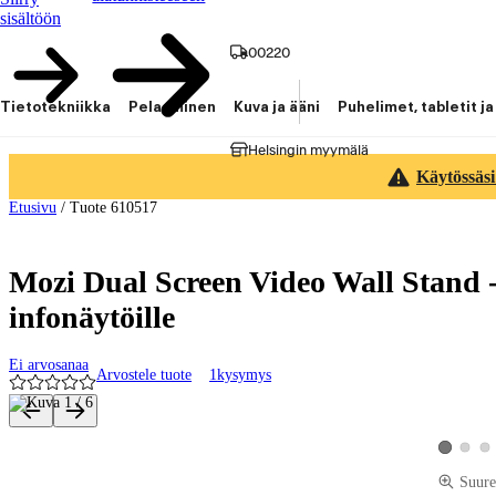
sisältöön
00220
Tietotekniikka
Pelaaminen
Kuva ja ääni
Puhelimet, tabletit ja
Helsingin myymälä
Käytössäsi
Etusivu
/
Tuote 610517
Mozi Dual Screen Video Wall Stand -l
infonäytöille
Ei arvosanaa
Arvostele tuote
1
kysymys
Tuotteen kuvat ja videot
Katso tu
Kat
Katso tuot
Suure