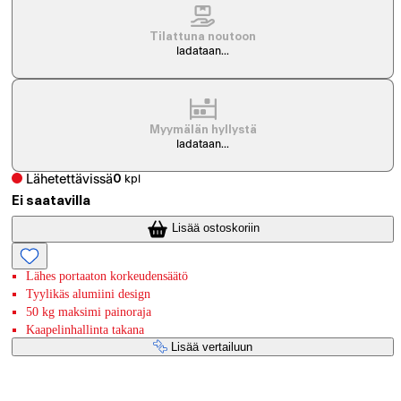
Tilattuna noutoon
ladataan...
Myymälän hyllystä
ladataan...
Lähetettävissä
0
kpl
Ei saatavilla
Lisää ostoskoriin
Lähes portaaton korkeudensäätö
Tyylikäs alumiini design
50 kg maksimi painoraja
Kaapelinhallinta takana
Lisää vertailuun