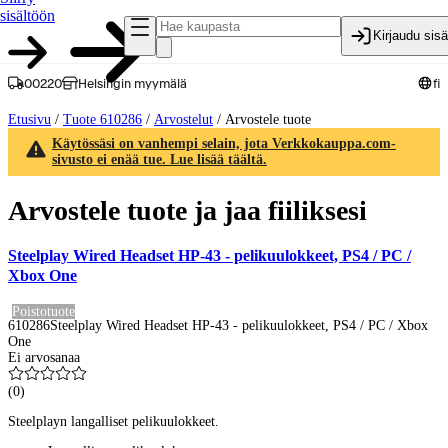
sisältöön
Kirjaudu sis
00220
Helsingin myymälä
fi
Etusivu
/
Tuote 610286
/
Arvostelut
/
Arvostele tuote
Käytössäsi on vanhempi selain, jota Verkkokauppa.com-
sivusto ei enää tue. Lue lisää täältä.
Arvostele tuote ja jaa fiiliksesi
Steelplay Wired Headset HP-43 - pelikuulokkeet, PS4 / PC /
Xbox One
Poistotuote
610286
Steelplay Wired Headset HP-43 - pelikuulokkeet, PS4 / PC / Xbox
One
Ei arvosanaa
(
0
)
Steelplayn langalliset pelikuulokkeet.