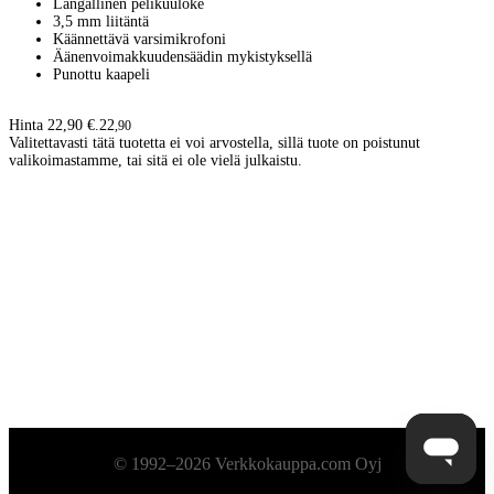
Langallinen pelikuuloke
3,5 mm liitäntä
Käännettävä varsimikrofoni
Äänenvoimakkuudensäädin mykistyksellä
Punottu kaapeli
Hinta 22,90 €.
22
,
90
Valitettavasti tätä tuotetta ei voi arvostella, sillä tuote on poistunut
valikoimastamme, tai sitä ei ole vielä julkaistu.
Alatunniste
© 1992–2026 Verkkokauppa.com Oyj