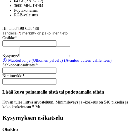
64 Gt (2 x 32 Gt)
3600 MHz DDR4
Pöytäkoneisiin
RGB-valaistus
Hinta 384,90 €.
384
,
90
Tähdellä (
*
) merkitty on pakollinen tieto.
Otsikko
*
Kysymys
*
Muotoiluohje
(Ulkoinen palvelu) (Avautuu uuteen välilehteen)
Sähköpostiosoitteesi
*
Nimimerkki
*
Lisää kuva painamalla tästä tai pudottamalla tähän
Kuvan tulee liittyä arvosteluun. Minimileveys ja -korkeus on 540 pikseliä ja
koko korkeintaan 5 Mt.
Kysymyksen esikatselu
Otsikko