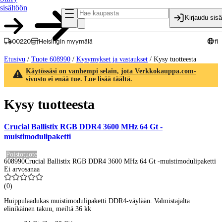
sisältöön
Kirjaudu sis
00220
Helsingin myymälä
fi
Etusivu
/
Tuote 608990
/
Kysymykset ja vastaukset
/
Kysy tuotteesta
Käytössäsi on vanhempi selain, jota Verkkokauppa.com-
sivusto ei enää tue. Lue lisää täältä.
Kysy tuotteesta
Crucial Ballistix RGB DDR4 3600 MHz 64 Gt -
muistimodulipaketti
Poistotuote
608990
Crucial Ballistix RGB DDR4 3600 MHz 64 Gt -muistimodulipaketti
Ei arvosanaa
(
0
)
Huippulaadukas muistimodulipaketti DDR4-väylään. Valmistajalta
elinikäinen takuu, meiltä 36 kk