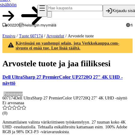
sisältöön
Kirjaudu sis
00220
Helsingin myymälä
fi
Etusivu
/
Tuote 607174
/
Arvostelut
/
Arvostele tuote
Käytössäsi on vanhempi selain, jota Verkkokauppa.com-
sivusto ei enää tue. Lue lisää täältä.
Arvostele tuote ja jaa fiiliksesi
Dell UltraSharp 27 PremierColor UP2720Q 27" 4K UHD -
näyttö
Poistotuote
607174
Dell UltraSharp 27 PremierColor UP2720Q 27" 4K UHD -näyttö
Ei arvosanaa
(
0
)
Ammattilaisen valinta värikriittiseen työskentelyyn. 27 tuuman koko 4K
UHD -resoluutiolla. Tehtaalla esikalibroitu kattamaan esim. 100% Adobe
RGB ja 98% DCI-P3 -väriavaruuksista.