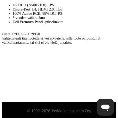
4K UHD (3840x2160), IPS
DisplayPort 1.4, HDMI 2.0, TB3
100% Adobe RGB, 98% DCI-P3
3 vuoden vaihtotakuu
Dell Premium Panel -pikselitakuu
Hinta 1799,90 €.
1 799
,
90
Valitettavasti tätä tuotetta ei voi arvostella, sillä tuote on poistunut
valikoimastamme, tai sitä ei ole vielä julkaistu.
Alatunniste
© 1992–2026 Verkkokauppa.com Oyj