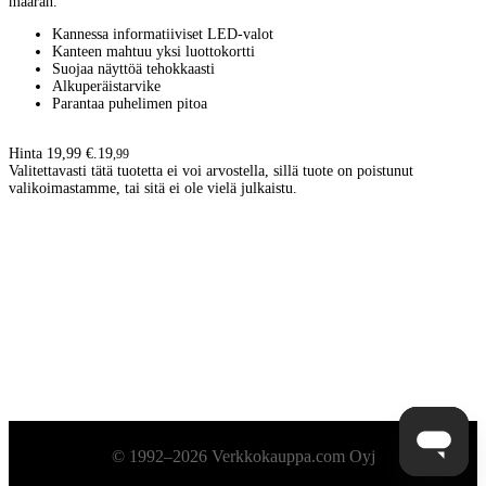
määrän.
Kannessa informatiiviset LED-valot
Kanteen mahtuu yksi luottokortti
Suojaa näyttöä tehokkaasti
Alkuperäistarvike
Parantaa puhelimen pitoa
Hinta 19,99 €.
19
,
99
Valitettavasti tätä tuotetta ei voi arvostella, sillä tuote on poistunut
valikoimastamme, tai sitä ei ole vielä julkaistu.
Alatunniste
© 1992–2026 Verkkokauppa.com Oyj