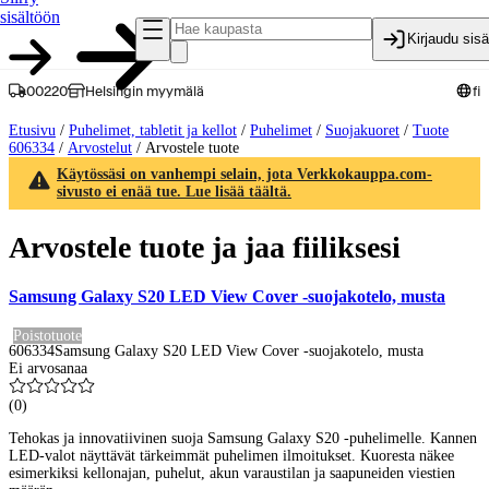
sisältöön
Kirjaudu sis
00220
Helsingin myymälä
fi
Etusivu
/
Puhelimet, tabletit ja kellot
/
Puhelimet
/
Suojakuoret
/
Tuote
606334
/
Arvostelut
/
Arvostele tuote
Käytössäsi on vanhempi selain, jota Verkkokauppa.com-
sivusto ei enää tue. Lue lisää täältä.
Arvostele tuote ja jaa fiiliksesi
Samsung Galaxy S20 LED View Cover -suojakotelo, musta
Poistotuote
606334
Samsung Galaxy S20 LED View Cover -suojakotelo, musta
Ei arvosanaa
(
0
)
Tehokas ja innovatiivinen suoja Samsung Galaxy S20 -puhelimelle. Kannen
LED-valot näyttävät tärkeimmät puhelimen ilmoitukset. Kuoresta näkee
esimerkiksi kellonajan, puhelut, akun varaustilan ja saapuneiden viestien