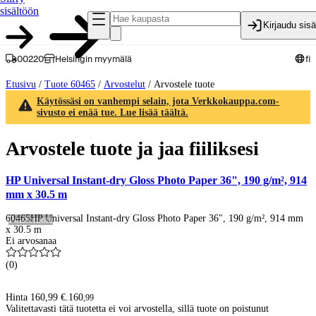
sisältöön
Kirjaudu sis
00220
Helsingin myymälä
fi
Etusivu
/
Tuote 60465
/
Arvostelut
/
Arvostele tuote
Käytössäsi on vanhempi selain, jota Verkkokauppa.com-
sivusto ei enää tue. Lue lisää täältä.
Arvostele tuote ja jaa fiiliksesi
HP Universal Instant-dry Gloss Photo Paper 36", 190 g/m², 914
mm x 30.5 m
60465
HP Universal Instant-dry Gloss Photo Paper 36", 190 g/m², 914 mm
Poistotuote
x 30.5 m
Ei arvosanaa
(
0
)
Hinta 160,99 €.
160
,
99
Valitettavasti tätä tuotetta ei voi arvostella, sillä tuote on poistunut