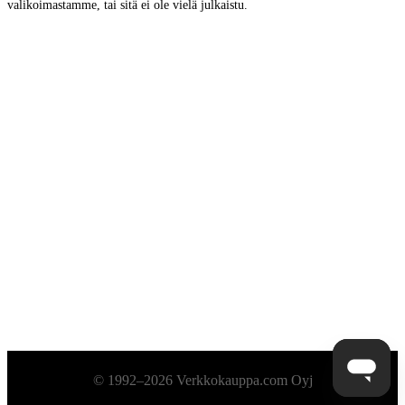
valikoimastamme, tai sitä ei ole vielä julkaistu.
Alatunniste
© 1992–2026 Verkkokauppa.com Oyj