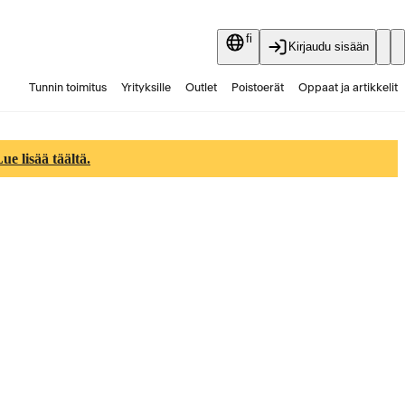
fi
Kirjaudu sisään
Tunnin toimitus
Yrityksille
Outlet
Poistoerät
Oppaat ja artikkelit
Vaihtokauppa
Palvelut
Ajankohtaista
e lisää täältä.