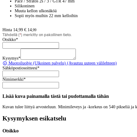
Pace / Stratos 2s / 3 / GTR 47 mm
Silikoninen
Muuta kellon ulkonäköä
Sopii myös muihin 22 mm kelloihin
Hinta 14,99 €.
14
,
99
Tähdellä (
*
) merkitty on pakollinen tieto.
Otsikko
*
Kysymys
*
Muotoiluohje
(Ulkoinen palvelu) (Avautuu uuteen välilehteen)
Sähköpostiosoitteesi
*
Nimimerkki
*
Lisää kuva painamalla tästä tai pudottamalla tähän
Kuvan tulee liittyä arvosteluun. Minimileveys ja -korkeus on 540 pikseliä ja
Kysymyksen esikatselu
Otsikko