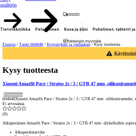
sisältöön
00220
Tietotekniikka
Pelaaminen
Kuva ja ääni
Puhelimet, tabletit ja
Helsingin myymälä
Etusivu
/
Tuote 604048
/
Kysymykset ja vastaukset
/
Kysy tuotteesta
Käytössäsi
Kysy tuotteesta
Xiaomi Amazfit Pace / Stratos 2s / 3 / GTR 47 mm -silikoniranne
Poistotuote
604048
Xiaomi Amazfit Pace / Stratos 2s / 3 / GTR 47 mm -silikoniranneke,
Ei arvosanaa
(
0
)
Alkuperäinen Amazfit Pace / Stratos 2s / 3 / GTR 47 mm -älykelloihin sopiva
Alkuperäistarvike