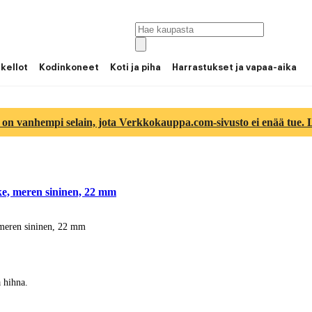
 kellot
Kodinkoneet
Koti ja piha
Harrastukset ja vapaa-aika
 on vanhempi selain, jota Verkkokauppa.com-sivusto ei enää tue. Lu
ke, meren sininen, 22 mm
 meren sininen, 22 mm
 hihna.