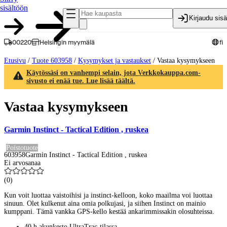
sisältöön
Kirjaudu sis
00220
Helsingin myymälä
fi
Etusivu
/
Tuote 603958
/
Kysymykset ja vastaukset
/
Vastaa kysymykseen
Käytössäsi on vanhempi selain, jota Verkkokauppa.com-
sivusto ei enää tue. Lue lisää täältä.
Vastaa kysymykseen
Garmin Instinct - Tactical Edition , ruskea
Poistotuote
603958
Garmin Instinct - Tactical Edition , ruskea
Ei arvosanaa
(
0
)
Kun voit luottaa vaistoihisi ja instinct-kelloon, koko maailma voi luottaa
sinuun. Olet kulkenut aina omia polkujasi, ja siihen Instinct on mainio
kumppani. Tämä vankka GPS-kello kestää ankarimmissakin olosuhteissa.
40 h akunkesto UltraTrac-tilassa