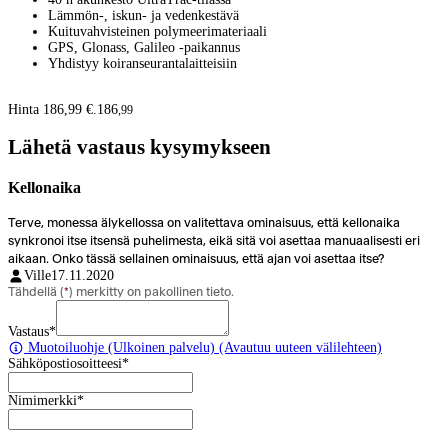
Lämmön-, iskun- ja vedenkestävä
Kuituvahvisteinen polymeerimateriaali
GPS, Glonass, Galileo -paikannus
Yhdistyy koiranseurantalaitteisiin
Hinta 186,99 €.
186
,
99
Lähetä vastaus kysymykseen
Kellonaika
Terve, monessa älykellossa on valitettava ominaisuus, että kellonaika
synkronoi itse itsensä puhelimesta, eikä sitä voi asettaa manuaalisesti eri
aikaan. Onko tässä sellainen ominaisuus, että ajan voi asettaa itse?
Ville
17.11.2020
Tähdellä (
*
) merkitty on pakollinen tieto.
Vastaus
*
Muotoiluohje
(Ulkoinen palvelu) (Avautuu uuteen välilehteen)
Sähköpostiosoitteesi
*
Nimimerkki
*