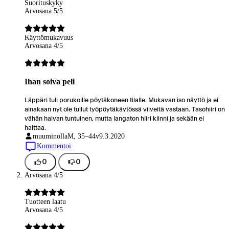
Suorituskyky
Arvosana 5/5
Käyttömukavuus
Arvosana 4/5
Ihan soiva peli
Läppäri tuli porukoille pöytäkoneen tilalle. Mukavan iso näyttö ja ei
ainakaan nyt ole tullut työpöytäkäytössä viiveitä vastaan. Tasohiiri on
vähän halvan tuntuinen, mutta langaton hiiri kiinni ja sekään ei
haittaa.
muuminolla
M, 35–44v
9.3.2020
Kommentoi
0
0
Arvosana 4/5
Tuotteen laatu
Arvosana 4/5