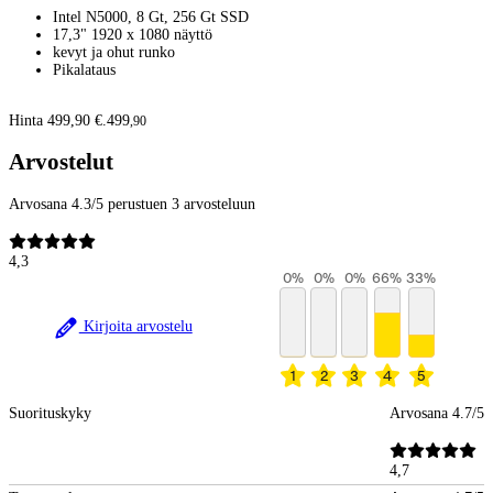
Intel N5000, 8 Gt, 256 Gt SSD
17,3" 1920 x 1080 näyttö
kevyt ja ohut runko
Pikalataus
Hinta 499,90 €.
499
,
90
Arvostelut
Arvosana 4.3/5 perustuen 3 arvosteluun
4,3
0
%
0
%
0
%
66
%
33
%
Kirjoita arvostelu
1
2
3
4
5
Suorituskyky
Arvosana 4.7/5
4,7