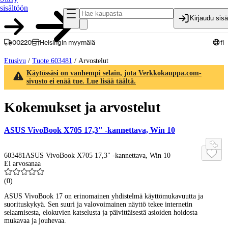
sisältöön
Kirjaudu sis
00220
Helsingin myymälä
fi
Etusivu
/
Tuote 603481
/
Arvostelut
Käytössäsi on vanhempi selain, jota Verkkokauppa.com-
sivusto ei enää tue. Lue lisää täältä.
Kokemukset ja arvostelut
ASUS VivoBook X705 17,3" -kannettava, Win 10
603481
ASUS VivoBook X705 17,3" -kannettava, Win 10
Ei arvosanaa
(
0
)
ASUS VivoBook 17 on erinomainen yhdistelmä käyttömukavuutta ja
suorituskykyä. Sen suuri ja valovoimainen näyttö tekee internetin
selaamisesta, elokuvien katselusta ja päivittäisestä asioiden hoidosta
mukavaa ja jouhevaa.