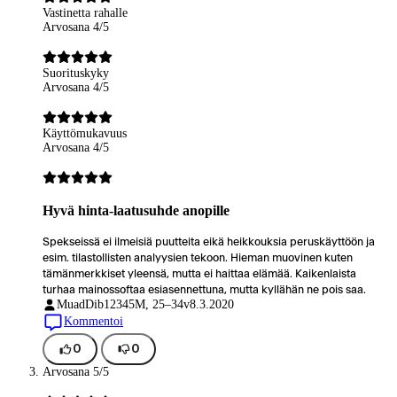
Vastinetta rahalle
Arvosana 4/5
Suorituskyky
Arvosana 4/5
Käyttömukavuus
Arvosana 4/5
Hyvä hinta-laatusuhde anopille
Spekseissä ei ilmeisiä puutteita eikä heikkouksia peruskäyttöön ja
esim. tilastollisten analyysien tekoon. Hieman muovinen kuten
tämänmerkkiset yleensä, mutta ei haittaa elämää. Kaikenlaista
turhaa mainossoftaa esiasennettuna, mutta kyllähän ne pois saa.
MuadDib12345
M, 25–34v
8.3.2020
Kommentoi
0
0
Arvosana 5/5