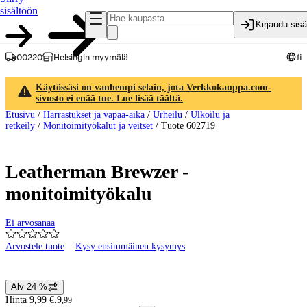
sisältöön
Kirjaudu sis
00220
Helsingin myymälä
fi
Käytössäsi on vanhempi selain, jota Verkkokauppa.com-
sivusto ei enää tue. Lue lisää täältä.
Etusivu
/
Harrastukset ja vapaa-aika
/
Urheilu
/
Ulkoilu ja
retkeily
/
Monitoimityökalut ja veitset
/
Tuote 602719
Leatherman Brewzer -
monitoimityökalu
Ei arvosanaa
Arvostele tuote
Kysy ensimmäinen kysymys
Tuotteen kuvat ja videot
Alv 24 %
Hintatiedot
Hinta 9,99 €.
9
,
99