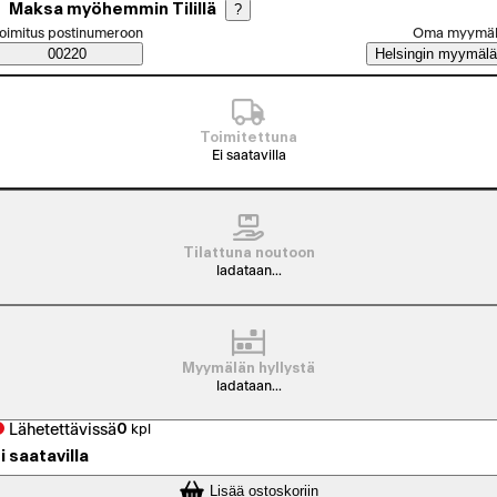
Maksa myöhemmin Tilillä
?
alitse tilaustapa
oimitus postinumeroon
Oma myymä
Saatavuustiedot
00220
Helsingin myymälä
Toimitettuna
Ei saatavilla
Tilattuna noutoon
ladataan...
Myymälän hyllystä
ladataan...
Lähetettävissä
0
kpl
i saatavilla
Lisää ostoskoriin