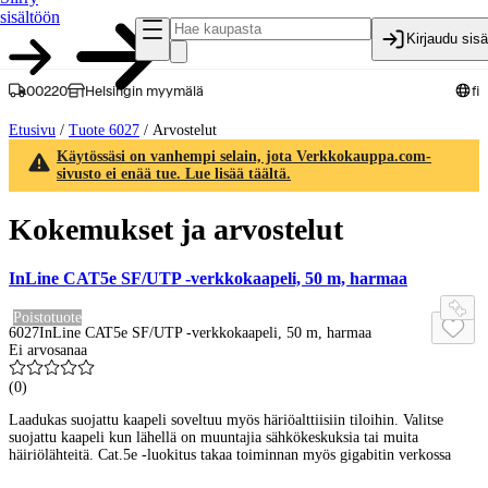
sisältöön
Kirjaudu sis
00220
Helsingin myymälä
fi
Etusivu
/
Tuote 6027
/
Arvostelut
Käytössäsi on vanhempi selain, jota Verkkokauppa.com-
sivusto ei enää tue. Lue lisää täältä.
Kokemukset ja arvostelut
InLine CAT5e SF/UTP -verkkokaapeli, 50 m, harmaa
Poistotuote
6027
InLine CAT5e SF/UTP -verkkokaapeli, 50 m, harmaa
Ei arvosanaa
(
0
)
Laadukas suojattu kaapeli soveltuu myös häriöalttiisiin tiloihin. Valitse
suojattu kaapeli kun lähellä on muuntajia sähkökeskuksia tai muita
häiriölähteitä. Cat.5e -luokitus takaa toiminnan myös gigabitin verkossa