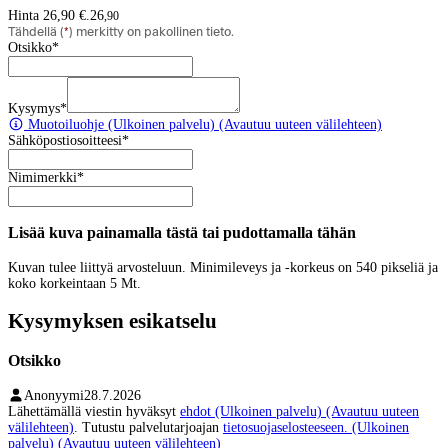
Hinta 26,90 €.
26
,
90
Tähdellä (
*
) merkitty on pakollinen tieto.
Otsikko
*
Kysymys
*
Muotoiluohje
(Ulkoinen palvelu) (Avautuu uuteen välilehteen)
Sähköpostiosoitteesi
*
Nimimerkki
*
Lisää kuva painamalla tästä tai pudottamalla tähän
Kuvan tulee liittyä arvosteluun. Minimileveys ja -korkeus on 540 pikseliä ja
koko korkeintaan 5 Mt.
Kysymyksen esikatselu
Otsikko
Anonyymi
28.7.2026
Lähettämällä viestin hyväksyt
ehdot
(Ulkoinen palvelu) (Avautuu uuteen
välilehteen)
. Tutustu palvelutarjoajan
tietosuojaselosteeseen.
(Ulkoinen
palvelu) (Avautuu uuteen välilehteen)