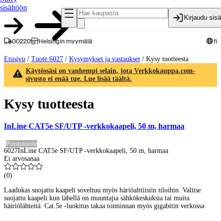
sisältöön
Kirjaudu sis
00220
Helsingin myymälä
fi
Etusivu
/
Tuote 6027
/
Kysymykset ja vastaukset
/
Kysy tuotteesta
Käytössäsi on vanhempi selain, jota Verkkokauppa.com-
sivusto ei enää tue. Lue lisää täältä.
Kysy tuotteesta
InLine CAT5e SF/UTP -verkkokaapeli, 50 m, harmaa
Poistotuote
6027
InLine CAT5e SF/UTP -verkkokaapeli, 50 m, harmaa
Ei arvosanaa
(
0
)
Laadukas suojattu kaapeli soveltuu myös häriöalttiisiin tiloihin. Valitse
suojattu kaapeli kun lähellä on muuntajia sähkökeskuksia tai muita
häiriölähteitä. Cat.5e -luokitus takaa toiminnan myös gigabitin verkossa