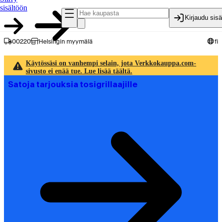
sisältöön
Kirjaudu sis
00220
Helsingin myymälä
fi
Käytössäsi on vanhempi selain, jota Verkkokauppa.com-
sivusto ei enää tue. Lue lisää täältä.
Satoja tarjouksia tosigrillaajille