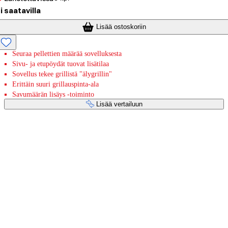
i saatavilla
Lisää ostoskoriin
Seuraa pellettien määrää sovelluksesta
Sivu- ja etupöydät tuovat lisätilaa
Sovellus tekee grillistä "älygrillin"
Erittäin suuri grillauspinta-ala
Savumäärän lisäys -toiminto
Lisää vertailuun
Maksupalvelut