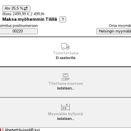
Alv 25,5 %
Hintatiedot
Hinta 2499,99 €.
2 499
,
99
Maksa myöhemmin Tilillä
?
alitse tilaustapa
oimitus postinumeroon
Oma myymä
Saatavuustiedot
00220
Helsingin myymälä
Toimitettuna
Ei saatavilla
Tilattuna noutoon
ladataan...
Myymälän hyllystä
ladataan...
Lähetettävissä
0
kpl