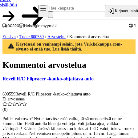
sisältöön
Kirjaudu sis
00220
Helsingin myymälä
fi
Etusivu
/
Tuote 600559
/
Arvostelut
/
Kommentoi arvostelua
Käytössäsi on vanhempi selain, jota Verkkokauppa.com-
sivusto ei enää tue. Lue lisää täältä.
Kommentoi arvostelua
Revell R/C Flipracer -kauko-ohjattava auto
600559
Revell R/C Flipracer -kauko-ohjattava auto
Ei arvosanaa
(
0
)
Poliisi vai rosvo? Nyt ei tarvitse enää valita, tässä menopelissä on ne
kummatkin. Heitä autolla hienoja voltteja. Voit jatkaa ajoa, vaikka
väärinpäin! Käännettävässä kilpurissa on kirkkaat LED-valot, tukeva runko
ja isot renkaat. Nelivetoisen menopelin pituus on n. 15 cm. Langattoman