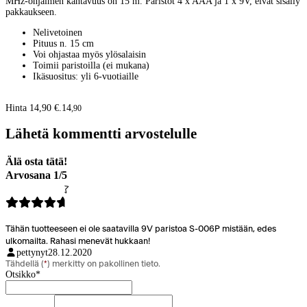
MHz-ohjaimen kantavuus on 15 m. Paristot 4 x AAA ja 1 x 9V, eivät sisälly
pakkaukseen.
Nelivetoinen
Pituus n. 15 cm
Voi ohjastaa myös ylösalaisin
Toimii paristoilla (ei mukana)
Ikäsuositus: yli 6-vuotiaille
Hinta 14,90 €.
14
,
90
Lähetä kommentti arvostelulle
Älä osta tätä!
Arvosana 1/5
Tähän tuotteeseen ei ole saatavilla 9V paristoa S-006P mistään, edes
ulkomailta. Rahasi menevät hukkaan!
pettynyt
28.12.2020
Tähdellä (
*
) merkitty on pakollinen tieto.
Otsikko
*