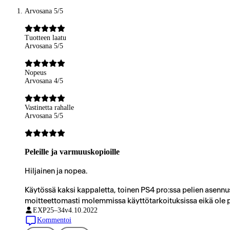
Arvosana 5/5
Tuotteen laatu
Arvosana 5/5
Nopeus
Arvosana 4/5
Vastinetta rahalle
Arvosana 5/5
Peleille ja varmuuskopioille
Hiljainen ja nopea.
Käytössä kaksi kappaletta, toinen PS4 pro:ssa pelien asennus
moitteettomasti molemmissa käyttötarkoituksissa eikä ole p
EXP
25–34v
4.10.2022
Kommentoi