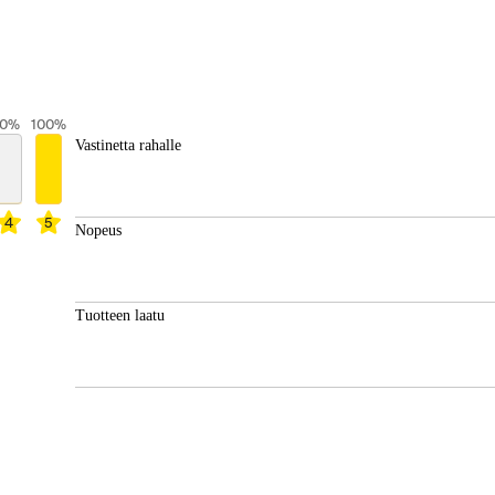
0
%
100
%
Vastinetta rahalle
4
5
Nopeus
Tuotteen laatu