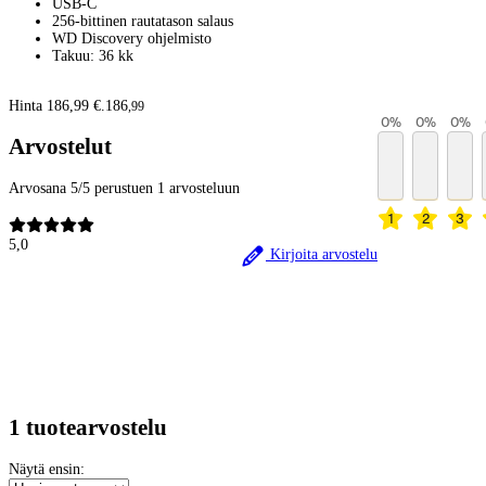
USB-C
256-bittinen rautatason salaus
WD Discovery ohjelmisto
Takuu: 36 kk
Hinta 186,99 €.
186
,
99
0
%
0
%
0
%
Arvostelut
Arvosana 5/5 perustuen 1 arvosteluun
1
2
3
5,0
Kirjoita arvostelu
1 tuotearvostelu
Näytä ensin: