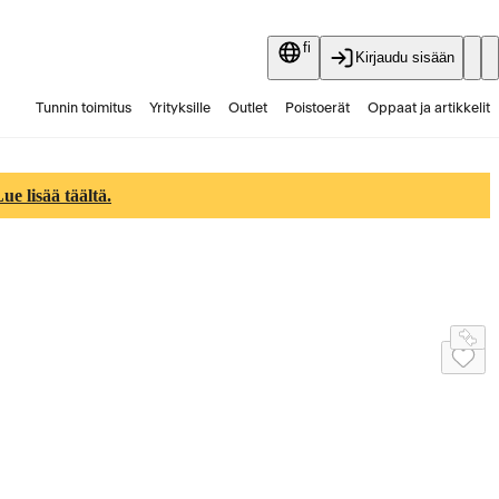
fi
Kirjaudu sisään
Tunnin toimitus
Yrityksille
Outlet
Poistoerät
Oppaat ja artikkelit
Vaihtokauppa
Palvelut
Ajankohtaista
e lisää täältä.