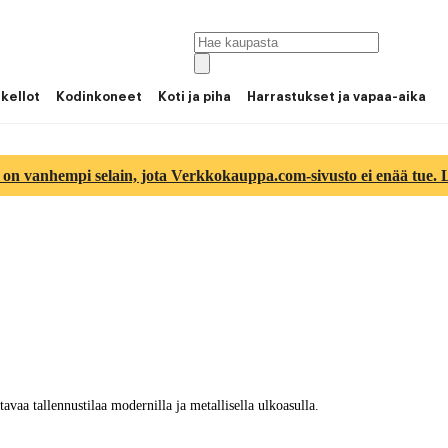
 kellot
Kodinkoneet
Koti ja piha
Harrastukset ja vapaa-aika
 on vanhempi selain, jota Verkkokauppa.com-sivusto ei enää tue. Lu
avaa tallennustilaa modernilla ja metallisella ulkoasulla.