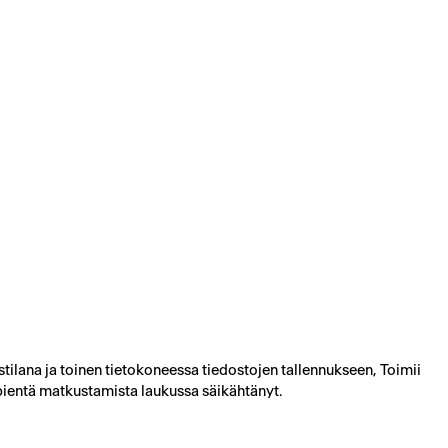
tilana ja toinen tietokoneessa tiedostojen tallennukseen, Toimii
ientä matkustamista laukussa säikähtänyt.