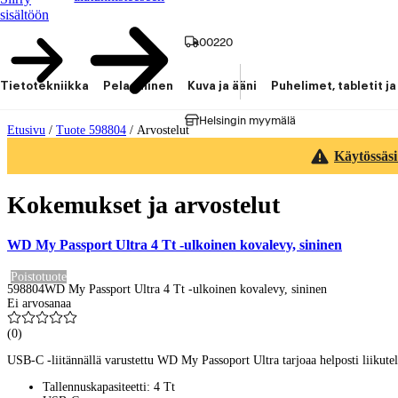
sisältöön
00220
Tietotekniikka
Pelaaminen
Kuva ja ääni
Puhelimet, tabletit ja
Helsingin myymälä
Etusivu
/
Tuote 598804
/
Arvostelut
Käytössäsi
Kokemukset ja arvostelut
WD My Passport Ultra 4 Tt -ulkoinen kovalevy, sininen
Poistotuote
598804
WD My Passport Ultra 4 Tt -ulkoinen kovalevy, sininen
Ei arvosanaa
(
0
)
USB-C -liitännällä varustettu WD My Passoport Ultra tarjoaa helposti liikutelt
Tallennuskapasiteetti: 4 Tt