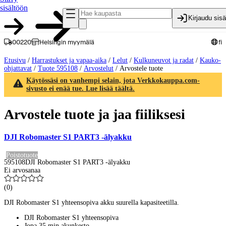
sisältöön
Kirjaudu sis
00220
Helsingin myymälä
fi
Etusivu
/
Harrastukset ja vapaa-aika
/
Lelut
/
Kulkuneuvot ja radat
/
Kauko-
ohjattavat
/
Tuote 595108
/
Arvostelut
/
Arvostele tuote
Käytössäsi on vanhempi selain, jota Verkkokauppa.com-
sivusto ei enää tue. Lue lisää täältä.
Arvostele tuote ja jaa fiiliksesi
DJI Robomaster S1 PART3 -älyakku
Poistotuote
595108
DJI Robomaster S1 PART3 -älyakku
Ei arvosanaa
(
0
)
DJI Robomaster S1 yhteensopiva akku suurella kapasiteetilla.
DJI Robomaster S1 yhteensopiva
Jopa 35 min akunkesto