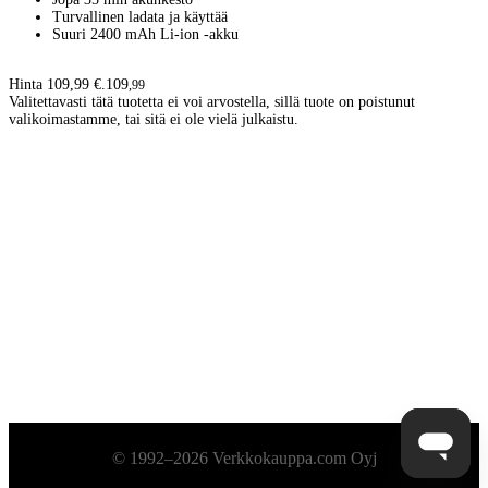
Turvallinen ladata ja käyttää
Suuri 2400 mAh Li-ion -akku
Hinta 109,99 €.
109
,
99
Valitettavasti tätä tuotetta ei voi arvostella, sillä tuote on poistunut
valikoimastamme, tai sitä ei ole vielä julkaistu.
Alatunniste
© 1992–2026 Verkkokauppa.com Oyj