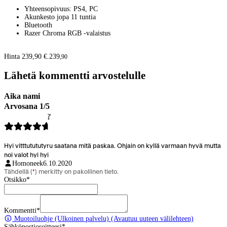
Yhteensopivuus: PS4, PC
Akunkesto jopa 11 tuntia
Bluetooth
Razer Chroma RGB -valaistus
Hinta 239,90 €.
239
,
90
Lähetä kommentti arvostelulle
Aika nami
Arvosana 1/5
Hyi vitttutututyru saatana mitä paskaa. Ohjain on kyllä varmaan hyvä mutta
noi valot hyi hyi
Homoneek
6.10.2020
Tähdellä (
*
) merkitty on pakollinen tieto.
Otsikko
*
Kommentti
*
Muotoiluohje
(Ulkoinen palvelu) (Avautuu uuteen välilehteen)
Sähköpostiosoitteesi
*