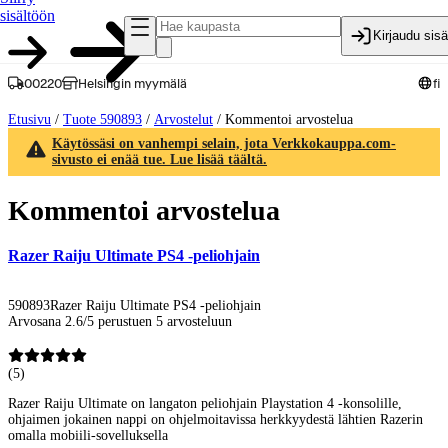
sisältöön
Kirjaudu sis
00220
Helsingin myymälä
fi
Etusivu
/
Tuote 590893
/
Arvostelut
/
Kommentoi arvostelua
Käytössäsi on vanhempi selain, jota Verkkokauppa.com-
sivusto ei enää tue. Lue lisää täältä.
Kommentoi arvostelua
Razer Raiju Ultimate PS4 -peliohjain
590893
Razer Raiju Ultimate PS4 -peliohjain
Arvosana 2.6/5 perustuen 5 arvosteluun
(
5
)
Razer Raiju Ultimate on langaton peliohjain Playstation 4 -konsolille,
ohjaimen jokainen nappi on ohjelmoitavissa herkkyydestä lähtien Razerin
omalla mobiili-sovelluksella