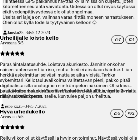
Hiihtäessä GPS paikannus näyttää kyllä missä on kuljettu, joten
kilometrien seuranta vaivatonta. Uidessa on ollut myös käytössä
eikä vedenpitävyydessä ole ollut ongelmaa.
Useita eri lajeja on, valinnan varaa riittää moneen harrastukseen.
Olen ollut kyllä todella tyytyväinen kelloon 😊
Jansku
25–34v
5.12.2023
Urheilijalle loisto kello
7
1
Arvosana 5/5
Paras hintalaatusuhde. Loistava akunkesto. Jännitin onkohan
naisen ranteeseen liian iso, mutta itseä ei ainakaan häiritse. Liian
herkkä askelmittari selvästi mutta se aika yleistä. Tarkka
sykemittari. Kellotauluvalikoima valitettavan pieni, pakko pitää
digitaalista sillä analoginen niin kömpelön näköinen. Olisi kiva
pystyä katsomaan esim. eilisen askeleet tai kulutus, mutta hyvin
Loisto ostos, kokeilin Garmin Vivoactive 4s ja Polar ignite 2 mutta
näkyy sovelluksesta.
tämä selkeästi paras itselle, kun tulee paljon urheiltua.
esbe xx
25–34v
5.7.2021
Hyvä urheilukello
5
2
Arvosana 5/5
Reilu viikon ollut käytössä ja hyvin on toiminut. Näytössä voisi olla