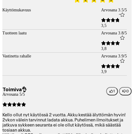
Käyttömukavuus
Arvosana 3.5/5
3,5
Tuotteen laatu
Arvosana 3.8/5
3,8
Vastinetta rahalle
Arvosana 3.9/5
3,9
Toimiva👌
1
0
Arvosana 5/5
Kello ollut nyt käytössä 2 vuotta. Akku kestää älyttömän hyvin!
2vkon välein tarvinnut ladata akkua. Puhelimen ilmoitukset ja
jatkuva sykkeen seuranta ei ole ollut käytössä, mikä säästää
tosiaan akkua.