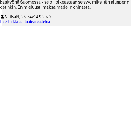
käsityönä Suomessa - se oli oikeastaan se syy, miksi tän alunperin
ostinkin. En mieluusti maksa made in chinasta.
Viiiiva
N, 25–34v
14.9.2020
Lue kaikki 55 tuotearvostelua