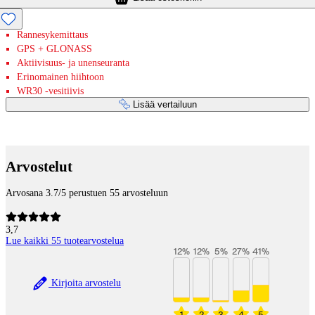
Rannesykemittaus
GPS + GLONASS
Aktiivisuus- ja unenseuranta
Erinomainen hiihtoon
WR30 -vesitiivis
Lisää vertailuun
Maksupalvelut
Arvostelut
Arvosana 3.7/5 perustuen 55 arvosteluun
3,7
Lue kaikki 55 tuotearvostelua
12
%
12
%
5
%
27
%
41
%
Kirjoita arvostelu
1
2
3
4
5