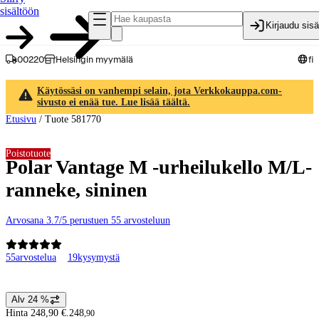
sisältöön
Kirjaudu sis
00220
Helsingin myymälä
fi
Käytössäsi on vanhempi selain, jota Verkkokauppa.com-
sivusto ei enää tue. Lue lisää täältä.
Etusivu
/
Tuote 581770
Poistotuote
Polar Vantage M -urheilukello M/L-
ranneke, sininen
Arvosana 3.7/5 perustuen 55 arvosteluun
55
arvostelua
19
kysymystä
Tuotteen kuvat ja videot
Alv 24 %
Hintatiedot
Hinta 248,90 €.
248
,
90