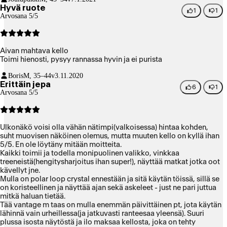
Hyvä ruote
1
1
Arvosana 5/5
Aivan mahtava kello
Toimi hienosti, pysyy rannassa hyvin ja ei purista
Boris
M, 35–44v
3.11.2020
Erittäin jepa
6
1
Arvosana 5/5
Ulkonäkö voisi olla vähän nätimpi(valkoisessa) hintaa kohden,
suht muovisen näköinen olemus, mutta muuten kello on kyllä ihan
5/5. En ole löytäny mitään moitteita.
Kaikki toimii ja todella monipuolinen valikko, vinkkaa
treeneistä(hengitysharjoitus ihan super!), näyttää matkat jotka oot
kävellyt jne.
Mulla on polar loop crystal ennestään ja sitä käytän töissä, sillä se
on koristeellinen ja näyttää ajan sekä askeleet - just ne pari juttua
mitkä haluan tietää.
Tää vantage m taas on mulla enemmän päivittäinen pt, jota käytän
lähinnä vain urheillessa(ja jatkuvasti ranteesaa yleensä). Suuri
plussa isosta näytöstä ja ilo maksaa kellosta, joka on tehty