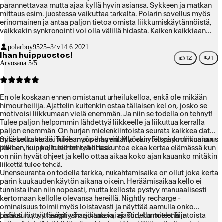
parannettavaa mutta ajaa kyllä hyvin asiansa. Sykkeen ja matkan
mittaus esim. juostessa vaikuttaa tarkalta. Polarin sovellus myös
erinomainen ja antaa paljon tietoa omista liikkumiskäytännöistä,
vaikkakin synkronointi voi olla välillä hidasta. Kaiken kaikkiaan
olen erittäin tyytyväinen ostokseeni!
polarboy95
25–34v
14.6.2021
Ihan huippuostos!
12
1
Arvosana 5/5
En ole koskaan ennen omistanut urheilukelloa, enkä ole mikään
himourheilija. Ajattelin kuitenkin ostaa tällaisen kellon, josko se
motivoisi liikkumaan vielä enemmän. Ja niin se todella on tehnyt!
Tulee paljon helpommin lähdettyä liikkeelle ja liikuttua kerralla
paljon enemmän. On hurjan mielenkiintoista seurata kaikkea dataa
mitä kello kerää. Tulee myös ihan erilailla venyteltyä ym liikunnan
Sykeseuranta toimii ihan superhyvin. Myöskin Fitspark-ominaisuus
jälkeen, kun kello siihen kehottaa.
on ihan huippu, tulee tehtyä lihaskuntoa ekaa kertaa elämässä kun
on niin hyvät ohjeet ja kello ottaa aikaa koko ajan kauanko mitäkin
liikettä tulee tehdä.
Unenseuranta on todella tarkka, nukahtamisaika on ollut joka kerta
parin kuukauden käytön aikana oikein. Heräämisaikaa kello ei
tunnista ihan niin nopeasti, mutta kellosta pystyy manuaalisesti
kertomaan kellolle olevansa hereillä. Nightly recharge -
ominaisuus toimii myös loistavasti ja näyttää aamulla onko
palautunut riittävästi yön aikana vai ei. Todella mielenkiintoista
Lisäksi löytyy hengitysharjoituksia, ajastin, kuntotestiä ja