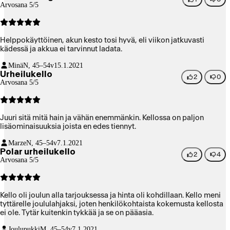
Arvosana 5/5
Helppokäyttöinen, akun kesto tosi hyvä, eli viikon jatkuvasti
kädessä ja akkua ei tarvinnut ladata.
Minä
N, 45–54v
15.1.2021
Urheilukello
2
0
Arvosana 5/5
Juuri sitä mitä hain ja vähän enemmänkin. Kellossa on paljon
lisäominaisuuksia joista en edes tiennyt.
Marze
N, 45–54v
7.1.2021
Polar urheilukello
2
4
Arvosana 5/5
Kello oli joulun alla tarjouksessa ja hinta oli kohdillaan. Kello meni
tyttärelle joululahjaksi, joten henkilökohtaista kokemusta kellosta
ei ole. Tytär kuitenkin tykkää ja se on pääasia.
Joulupukki
M, 45–54v
7.1.2021