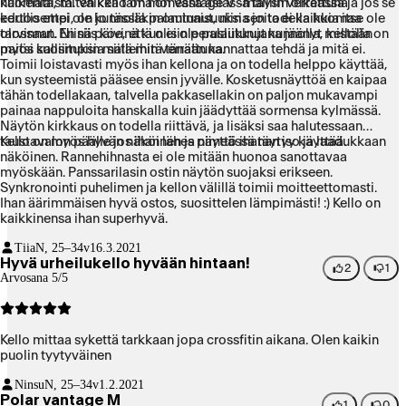
huomata, miten kello on monessa asiassa täysin oikeassa ja jos se
kaikenlaista. Vaikka tämä on Vantage V -malliin verrattuna
kertoo ettei ole kunnolla palautunut, niin sen todella huomaa
edullisempi, on jo tässäkin ominaisuuksia joita ei kaikkia itse ole
olossaan. Niinä päivinä kun ei ole palautunut kunnolla, kellolla on
tarvinnut. En siis koe, että olisin perusliikkujana jäänyt mistään
myös suosituksia siitä mitä tänään kannattaa tehdä ja mitä ei.
paitsi kalliimpiin malleihin verrattuna.
Toimii loistavasti myös ihan kellona ja on todella helppo käyttää,
kun systeemistä pääsee ensin jyvälle. Kosketusnäyttöä en kaipaa
tähän todellakaan, talvella pakkasellakin on paljon mukavampi
painaa nappuloita hanskalla kuin jäädyttää sormensa kylmässä.
Näytön kirkkaus on todella riittävä, ja lisäksi saa halutessaan
taustavalon päälle jos ihan lähes pimeässä täytyy käyttää.
Kello on myös hyvän näköinen ja näyttö ihanan iso ja laadukkaan
näköinen. Rannehihnasta ei ole mitään huonoa sanottavaa
myöskään. Panssarilasin ostin näytön suojaksi erikseen.
Synkronointi puhelimen ja kellon välillä toimii moitteettomasti.
Ihan äärimmäisen hyvä ostos, suosittelen lämpimästi! :) Kello on
kaikkinensa ihan superhyvä.
Tiia
N, 25–34v
16.3.2021
Hyvä urheilukello hyvään hintaan!
2
1
Arvosana 5/5
Kello mittaa sykettä tarkkaan jopa crossfitin aikana. Olen kaikin
puolin tyytyväinen
Ninsu
N, 25–34v
1.2.2021
Polar vantage M
1
0