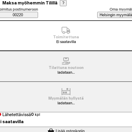
Maksa myöhemmin Tilillä
?
alitse tilaustapa
oimitus postinumeroon
Oma myymä
Saatavuustiedot
00220
Helsingin myymälä
Toimitettuna
Ei saatavilla
Tilattuna noutoon
ladataan...
Myymälän hyllystä
ladataan...
Lähetettävissä
0
kpl
i saatavilla
Lisää ostoskoriin