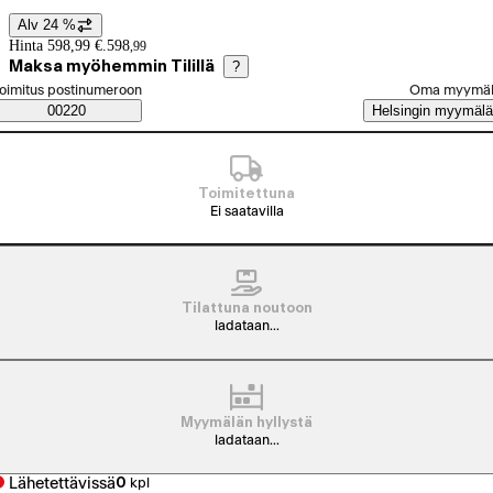
Alv 24 %
Hintatiedot
Hinta 598,99 €.
598
,
99
Maksa myöhemmin Tilillä
?
alitse tilaustapa
oimitus postinumeroon
Oma myymä
Saatavuustiedot
00220
Helsingin myymälä
Toimitettuna
Ei saatavilla
Tilattuna noutoon
ladataan...
Myymälän hyllystä
ladataan...
Lähetettävissä
0
kpl