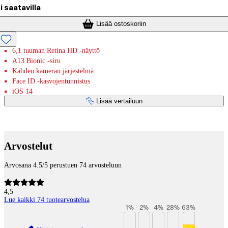
i saatavilla
Lisää ostoskoriin
6,1 tuuman Retina HD -näyttö
A13 Bionic -siru
Kahden kameran järjestelmä
Face ID -kasvojentunnistus
iOS 14
Lisää vertailuun
Maksupalvelut
Arvostelut
Arvosana 4.5/5 perustuen 74 arvosteluun
4,5
Lue kaikki 74 tuotearvostelua
1
%
2
%
4
%
28
%
63
%