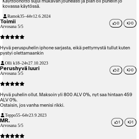
Käyttöönotto sujui mukavan jouheasti ja pian oli puhelin jo
kovassa käytössä.
Ramok
35–44v
12.6.2024
Toimii
0
0
Arvosana 5/5
Hyvä peruspuhelin iphone sarjasta, eikä pettymystä tullut kuten
pystyi olettamaankin
Olli k
18–24v
27.10.2023
Perushyvä luuri
2
0
Arvosana 5/5
Hyvä puhelin ollut. Maksoin yli 800 ALV 0%, nyt saa hintaan 459
ALV 0%.
Ostaisin, jos vanha menisi rikki.
Teppo
55–64v
23.9.2023
MR.
1
1
Arvosana 5/5