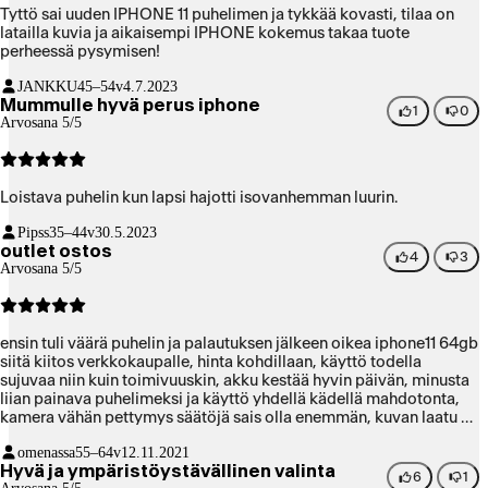
Tyttö sai uuden IPHONE 11 puhelimen ja tykkää kovasti, tilaa on
latailla kuvia ja aikaisempi IPHONE kokemus takaa tuote
perheessä pysymisen!
JANKKU
45–54v
4.7.2023
Mummulle hyvä perus iphone
1
0
Arvosana 5/5
Loistava puhelin kun lapsi hajotti isovanhemman luurin.
Pipss
35–44v
30.5.2023
outlet ostos
4
3
Arvosana 5/5
ensin tuli väärä puhelin ja palautuksen jälkeen oikea iphone11 64gb
siitä kiitos verkkokaupalle, hinta kohdillaan, käyttö todella
sujuvaa niin kuin toimivuuskin, akku kestää hyvin päivän, minusta
liian painava puhelimeksi ja käyttö yhdellä kädellä mahdotonta,
kamera vähän pettymys säätöjä sais olla enemmän, kuvan laatu on
hyvällä tasolla, no pro version vielä haluan testata
omenassa
55–64v
12.11.2021
Hyvä ja ympäristöystävällinen valinta
6
1