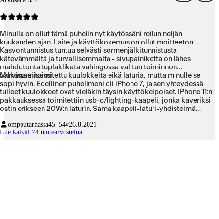
Arvosana 5/5
Minulla on ollut tämä puhelin nyt käytössäni reilun neljän
kuukauden ajan. Laite ja käyttökokemus on ollut moitteeton.
Kasvontunnistus tuntuu selvästi sormenjälkitunnistusta
kätevämmältä ja turvallisemmalta - sivupainiketta on lähes
mahdotonta tuplaklikata vahingossa valitun toiminnon
vahvistamiseksi.
Mukana ei toimitettu kuulokkeita eikä laturia, mutta minulle se
sopi hyvin. Edellinen puhelimeni oli iPhone 7, ja sen yhteydessä
tulleet kuulokkeet ovat vieläkin täysin käyttökelpoiset. IPhone 11:n
pakkauksessa toimitettiin usb-c/lighting-kaapeli, jonka kaveriksi
ostin erikseen 20W:n laturin. Sama kaapeli-laturi-yhdistelmä
toimii myös muutama vuosi sitten hankkimani 6. sukupolven
ompputarhassa
45–54v
26.8.2021
iPadin lataamisessa, joten matkoille mukaan pakattavien
Lue kaikki 74 tuotearvostelua
tarvikkeitten määrä pysyy kohtuullisena.