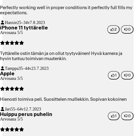
Perfectly working well in proper conditions it perfectly full fills my
expectations.
Hanxie
25–34v
7.8.2023
iPhone 11 tyttärelle
2
0
Arvosana 5/5
Tyttärelle ostin tämän ja on ollut tyytyväinen! Hyvä kamera ja
hyvin tuntuu toimivan muutenkin.
Tamppa
35–44v
23.7.2023
Apple
1
0
Arvosana 5/5
Hienosti toimiva peli. Suosittelen muillekkin. Sopivan kokoinen
Jari
55–64v
12.7.2023
Huippu perus puhelin
1
0
Arvosana 5/5