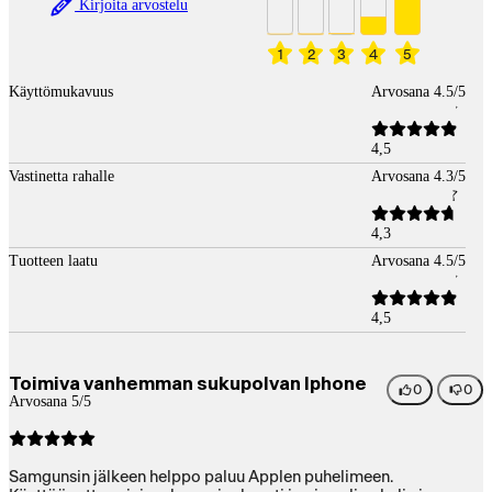
Kirjoita arvostelu
1
2
3
4
5
Käyttömukavuus
Arvosana 4.5/5
4,5
Vastinetta rahalle
Arvosana 4.3/5
4,3
Tuotteen laatu
Arvosana 4.5/5
4,5
Toimiva vanhemman sukupolvan Iphone
0
0
Arvosana 5/5
Samgunsin jälkeen helppo paluu Applen puhelimeen.