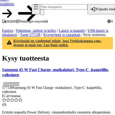
sisältöön
Kirjaudu sis
00220
Helsingin myymälä
fi
Etusivu
/
Puhelimet, tabletit ja kellot
/
Laturit ja kaapelit
/
USB-laturit ja
pikalaturit
/
Tuote 577138
/
Kysymykset ja vastaukset
/
Kysy tuotteesta
Käytössäsi on vanhempi selain, jota Verkkokauppa.com-
sivusto ei enää tue. Lue lisää täältä.
Kysy tuotteesta
Samsung 45 W Fast Charge -matkalaturi, Type-C -kaapelilla,
valkoinen
Poistotuote
577138
Samsung 45 W Fast Charge -matkalaturi, Type-C -kaapelilla,
valkoinen
Ei arvosanaa
(
0
)
Erittäin nopealla Power Delivery -lataustekniikalla varustettu alkuperäinen