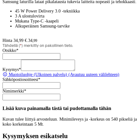
Samsung laturilla lataat pikalatausta tukevia laitteita nopeasti ja tehokkaasti.
45 W Power Delivery 3.0 -tekniikka
3 A ulostulovirta
Mukana Type-C -kaapeli
Alkuperäinen Samsung-tarvike
Hinta 34,99 €.
34
,
99
Tähdellä (
*
) merkitty on pakollinen tieto.
Otsikko
*
Kysymys
*
Muotoiluohje
(Ulkoinen palvelu) (Avautuu uuteen välilehteen)
Sähköpostiosoitteesi
*
Nimimerkki
*
Lisää kuva painamalla tästä tai pudottamalla tähän
Kuvan tulee liittyä arvosteluun. Minimileveys ja -korkeus on 540 pikseliä ja
koko korkeintaan 5 Mt.
Kysymyksen esikatselu