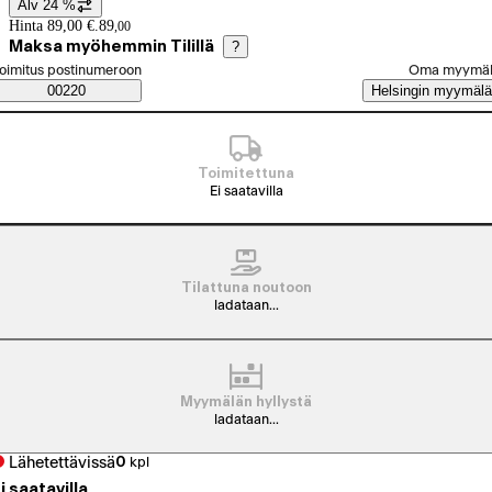
Alv 24 %
Hintatiedot
Hinta 89,00 €.
89
,
00
Maksa myöhemmin Tilillä
?
alitse tilaustapa
oimitus postinumeroon
Oma myymä
Saatavuustiedot
00220
Helsingin myymälä
Toimitettuna
Ei saatavilla
Tilattuna noutoon
ladataan...
Myymälän hyllystä
ladataan...
Lähetettävissä
0
kpl
i saatavilla