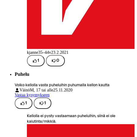
kjanne
35–44v
23.2.2021
1
0
Puhelu
Voiko kellolla vasta puheluihin puhumalla kellon kautta
Väinö
M, 17 tai alle
25.11.2020
Vastaa kysymykseen
1
1
Kellolla ei pysty vastaamaan puheluihin, siinä ei ole
kaiutinta/mikkiä.