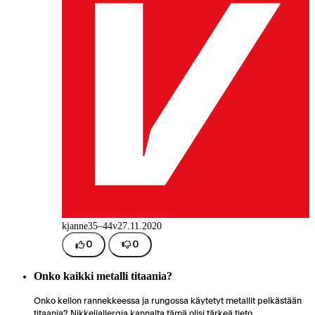
kjanne
35–44v
27.11.2020
0
0
Onko kaikki metalli titaania?
Onko kellon rannekkeessa ja rungossa käytetyt metallit pelkästään
titaania? Nikkeliallergia kannalta tämä olisi tärkeä tieto.