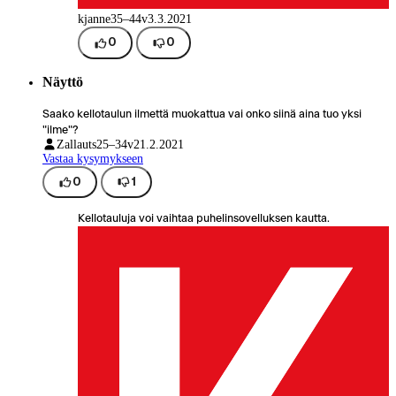
kjanne
35–44v
3.3.2021
0
0
Näyttö
Saako kellotaulun ilmettä muokattua vai onko siinä aina tuo yksi
"ilme"?
Zallauts
25–34v
21.2.2021
Vastaa kysymykseen
0
1
Kellotauluja voi vaihtaa puhelinsovelluksen kautta.