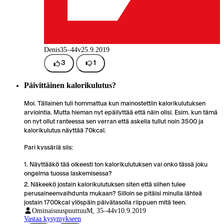
Denis
35–44v
25.9.2019
3
1
Päivittäinen kalorikulutus?
Moi. Tällainen tuli hommattua kun mainostettiin kalorikulutuksen
arviointia. Mutta hieman nyt epäilyttää että näin olisi. Esim. kun tämä
on nyt ollut ranteessa sen verran että askelia tullut noin 3500 ja
kalorikulutus näyttää 70kcal.
Pari kyssäriä siis:
Näyttääkö tää oikeesti ton kalorikulutuksen vai onko tässä joku
ongelma tuossa laskemisessa?
Näkeekö jostain kalorikulutuksen siten että siihen tulee
perusaineenvaihdunta mukaan? Silloin se pitäisi minulla lähteä
jostain 1700kcal ylöspäin päivätasolla riippuen mitä teen.
Ominaisuuspuuttuu
M, 35–44v
10.9.2019
Vastaa kysymykseen