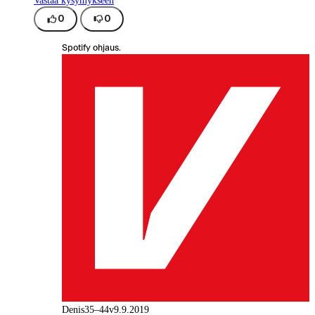
Vastaa kysymykseen
0
0
Spotify ohjaus.
Denis
35–44v
9.9.2019