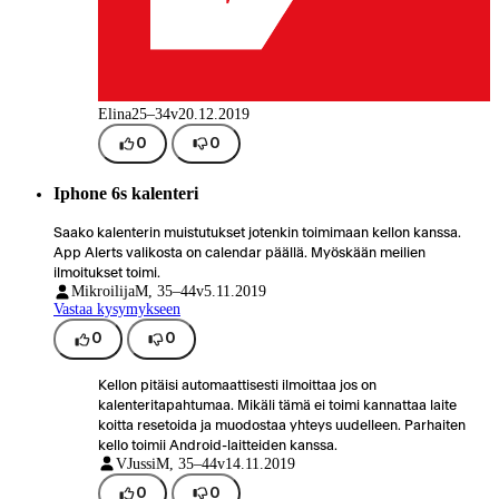
Elina
25–34v
20.12.2019
0
0
Iphone 6s kalenteri
Saako kalenterin muistutukset jotenkin toimimaan kellon kanssa.
App Alerts valikosta on calendar päällä. Myöskään meilien
ilmoitukset toimi.
Mikroilija
M, 35–44v
5.11.2019
Vastaa kysymykseen
0
0
Kellon pitäisi automaattisesti ilmoittaa jos on
kalenteritapahtumaa. Mikäli tämä ei toimi kannattaa laite
koitta resetoida ja muodostaa yhteys uudelleen. Parhaiten
kello toimii Android-laitteiden kanssa.
VJussi
M, 35–44v
14.11.2019
0
0