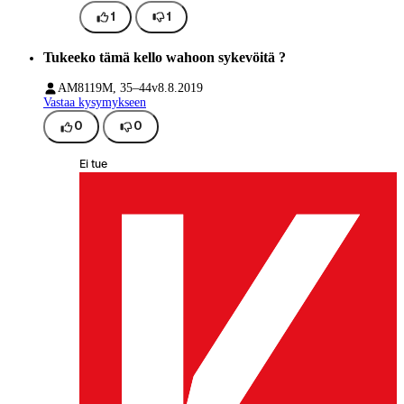
1
1
Tukeeko tämä kello wahoon sykevöitä ?
AM8119
M, 35–44v
8.8.2019
Vastaa kysymykseen
0
0
Ei tue