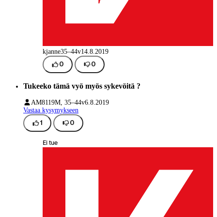
kjanne
35–44v
14.8.2019
0
0
Tukeeko tämä vyö myös sykevöitä ?
AM8119
M, 35–44v
6.8.2019
Vastaa kysymykseen
1
0
Ei tue