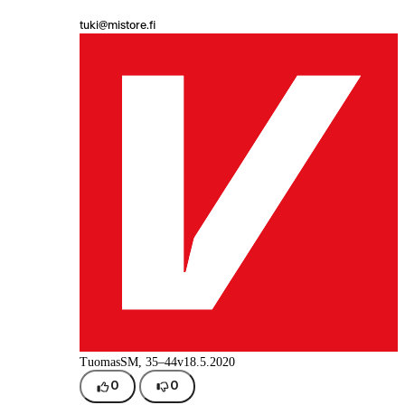
tuki@mistore.fi
TuomasS
M, 35–44v
18.5.2020
0
0