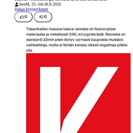
Jere
M, 25–34v
30.8.2020
Vastaa kysymykseen
0
0
Titaanikellon mukana tuleva ranneke on fluororubber
materiaalia ja metalliosat 316L kirurginterästä. Ranneke on
standardi 22mm joten löytyy varmasti kaupoista muitakin
vaihtoehtoja, mutta ei tämän kanssa nikkeli ongelmaa pitäisi
olla.