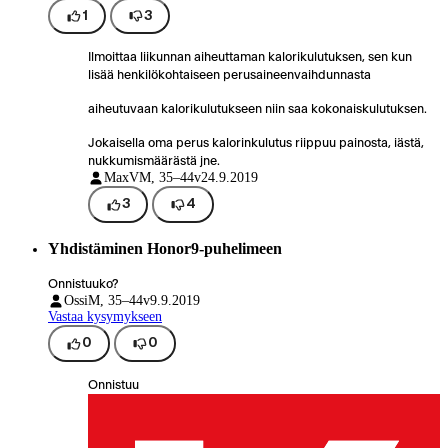
1
3
Ilmoittaa liikunnan aiheuttaman kalorikulutuksen, sen kun
lisää henkilökohtaiseen perusaineenvaihdunnasta
aiheutuvaan kalorikulutukseen niin saa kokonaiskulutuksen.
Jokaisella oma perus kalorinkulutus riippuu painosta, iästä,
nukkumismäärästä jne.
MaxV
M, 35–44v
24.9.2019
3
4
Yhdistäminen Honor9-puhelimeen
Onnistuuko?
Ossi
M, 35–44v
9.9.2019
Vastaa kysymykseen
0
0
Onnistuu