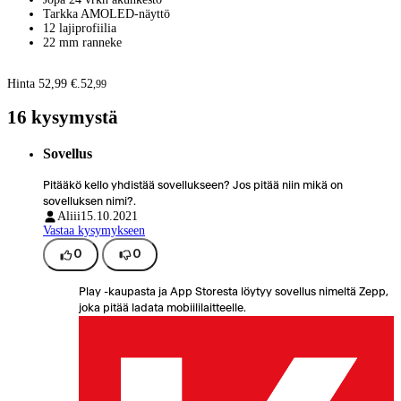
Tarkka AMOLED-näyttö
12 lajiprofiilia
22 mm ranneke
Hinta 52,99 €.
52
,
99
16 kysymystä
Sovellus
Pitääkö kello yhdistää sovellukseen? Jos pitää niin mikä on
sovelluksen nimi?.
Aliii
15.10.2021
Vastaa kysymykseen
0
0
Play -kaupasta ja App Storesta löytyy sovellus nimeltä Zepp,
joka pitää ladata mobiililaitteelle.