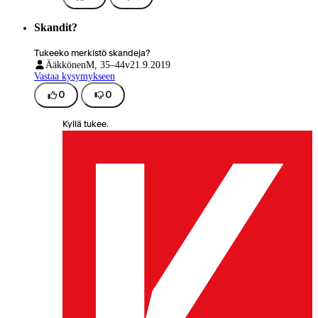
Skandit?
Tukeeko merkistö skandeja?
Ääkkönen
M, 35–44v
21.9.2019
Vastaa kysymykseen
0
0
Kyllä tukee.