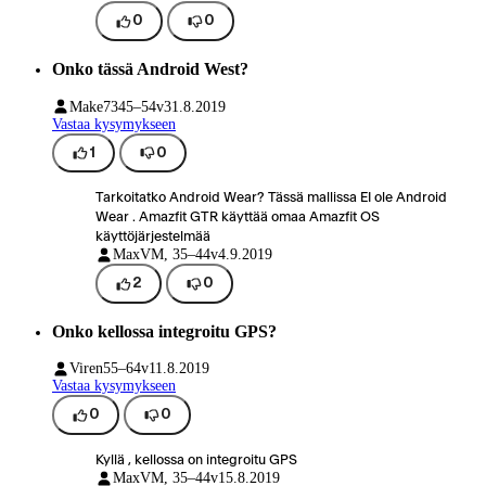
0
0
Onko tässä Android West?
Make73
45–54v
31.8.2019
Vastaa kysymykseen
1
0
Tarkoitatko Android Wear? Tässä mallissa EI ole Android
Wear . Amazfit GTR käyttää omaa Amazfit OS
käyttöjärjestelmää
MaxV
M, 35–44v
4.9.2019
2
0
Onko kellossa integroitu GPS?
Viren
55–64v
11.8.2019
Vastaa kysymykseen
0
0
Kyllä , kellossa on integroitu GPS
MaxV
M, 35–44v
15.8.2019