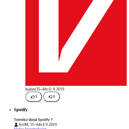
kjanne
35–44v
11.9.2019
1
1
Spotify
Toimiiko tässä Spotify ?
Jyri
M, 55–64v
4.9.2019