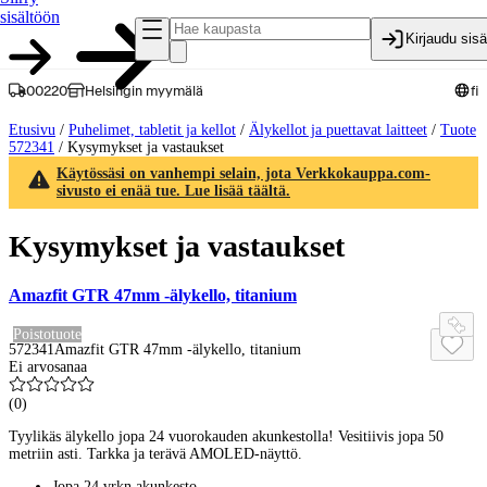
sisältöön
Kirjaudu sis
00220
Helsingin myymälä
fi
Etusivu
/
Puhelimet, tabletit ja kellot
/
Älykellot ja puettavat laitteet
/
Tuote
572341
/
Kysymykset ja vastaukset
Käytössäsi on vanhempi selain, jota Verkkokauppa.com-
sivusto ei enää tue. Lue lisää täältä.
Kysymykset ja vastaukset
Amazfit GTR 47mm -älykello, titanium
Poistotuote
572341
Amazfit GTR 47mm -älykello, titanium
Ei arvosanaa
(
0
)
Tyylikäs älykello jopa 24 vuorokauden akunkestolla! Vesitiivis jopa 50
metriin asti. Tarkka ja terävä AMOLED-näyttö.
Jopa 24 vrkn akunkesto