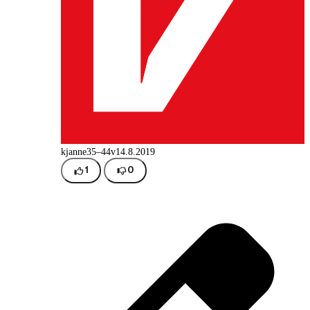
kjanne
35–44v
14.8.2019
1
0