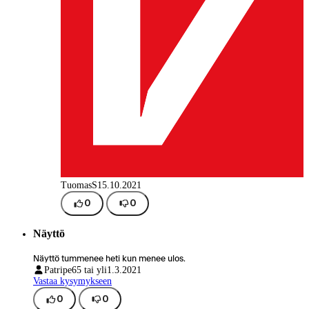
TuomasS
15.10.2021
0
0
Näyttö
Näyttö tummenee heti kun menee ulos.
Patripe
65 tai yli
1.3.2021
Vastaa kysymykseen
0
0