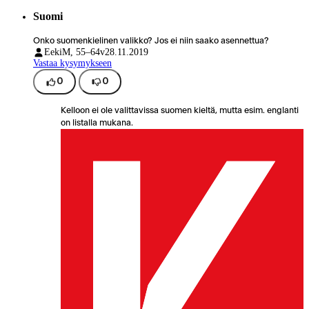
Suomi
Onko suomenkielinen valikko? Jos ei niin saako asennettua?
Eeki
M, 55–64v
28.11.2019
Vastaa kysymykseen
0
0
Kelloon ei ole valittavissa suomen kieltä, mutta esim. englanti
on listalla mukana.