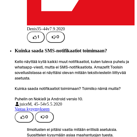
Denis
35–44v
7.9.2020
1
0
Kuinka saada SMS-notifikaatiot toimimaan?
Kello näyttää kyllä kaikki muut notifikaatiot, kuten tuleva puhelu ja
whatsapp-viesti, mutta ei SMS-notifikaatiota. Amazefit Toolsin
sovelluslistassa ei näyttäisi olevan mitään tekstiviesteiin liittyvää
asetusta.
Kuinka saada notifikaatiot toimimaan? Toimiiko nämä muilla?
Puhelin on Nokia9 ja Android versio 10.
juice
M, 45–54v
5.5.2020
Vastaa kysymykseen
0
0
Ilmoitusten ei pitäisi vaatia mitään erillisiä asetuksia.
Suosittelen kysymään asiaa maahantuojan tuesta.