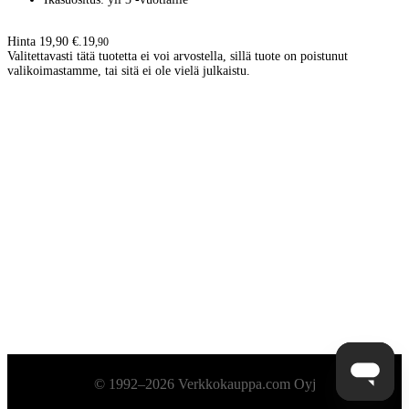
Hinta 19,90 €.
19
,
90
Valitettavasti tätä tuotetta ei voi arvostella, sillä tuote on poistunut
valikoimastamme, tai sitä ei ole vielä julkaistu.
Alatunniste
© 1992–2026 Verkkokauppa.com Oyj