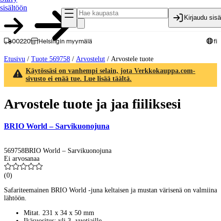
sisältöön
Kirjaudu sis
00220
Helsingin myymälä
fi
Etusivu
/
Tuote 569758
/
Arvostelut
/
Arvostele tuote
Käytössäsi on vanhempi selain, jota Verkkokauppa.com-
sivusto ei enää tue. Lue lisää täältä.
Arvostele tuote ja jaa fiiliksesi
BRIO World – Sarvikuonojuna
569758
BRIO World – Sarvikuonojuna
Ei arvosanaa
(
0
)
Safariteemainen BRIO World -juna keltaisen ja mustan värisenä on valmiina
lähtöön.
Mitat. 231 x 34 x 50 mm
Ikäsuositus: yli 3 -vuotiaille