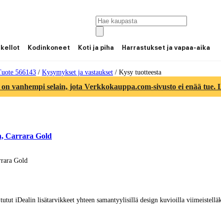
 kellot
Kodinkoneet
Koti ja piha
Harrastukset ja vapaa-aika
Tuote 566143
/
Kysymykset ja vastaukset
/
Kysy tuotteesta
 on vanhempi selain, jota Verkkokauppa.com-sivusto ei enää tue. Lu
h, Carrara Gold
rrara Gold
tutut iDealin lisätarvikkeet yhteen samantyylisillä design kuvioilla viimeistellä