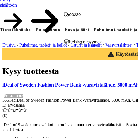
sisältöön
00220
Tietotekniikka
Pelaaminen
Kuva ja ääni
Puhelimet, tabletit ja
Helsingin myymälä
Etusivu
/
Puhelimet, tabletit ja kellot
/
Laturit ja kaapelit
/
Varavirtalähteet
/
Käytössäsi
Kysy tuotteesta
iDeal of Sweden Fashion Power Bank -varavirtalähde, 5000 mA
Poistotuote
566143
iDeal of Sweden Fashion Power Bank -varavirtalähde, 5000 mAh, Ca
Ei arvosanaa
(
0
)
iDeal of Sweden tuotevalikoima on laajentunut nyt varavirtalähteisiin. Sovita 
kaksi kertaa.