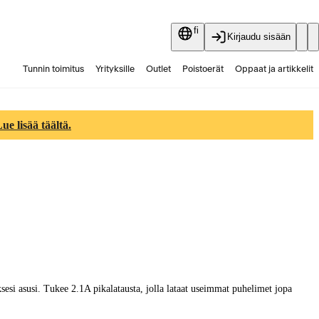
fi
Kirjaudu sisään
Tunnin toimitus
Yrityksille
Outlet
Poistoerät
Oppaat ja artikkelit
Vaihtokauppa
Palvelut
Ajankohtaista
e lisää täältä.
ksesi asusi. Tukee 2.1A pikalatausta, jolla lataat useimmat puhelimet jopa