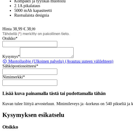
Kompakti ja tyylikäs muotoilu
2.1A pikalataus
5000 mAh kapasiteetti
Ruotsalaista designia
Hinta 38,99 €.
38
,
99
Tähdellä (
*
) merkitty on pakollinen tieto.
Otsikko
*
Kysymys
*
Muotoiluohje
(Ulkoinen palvelu) (Avautuu uuteen välilehteen)
Sähköpostiosoitteesi
*
Nimimerkki
*
Lisää kuva painamalla tästä tai pudottamalla tähän
Kuvan tulee liittyä arvosteluun. Minimileveys ja -korkeus on 540 pikseliä ja
Kysymyksen esikatselu
Otsikko