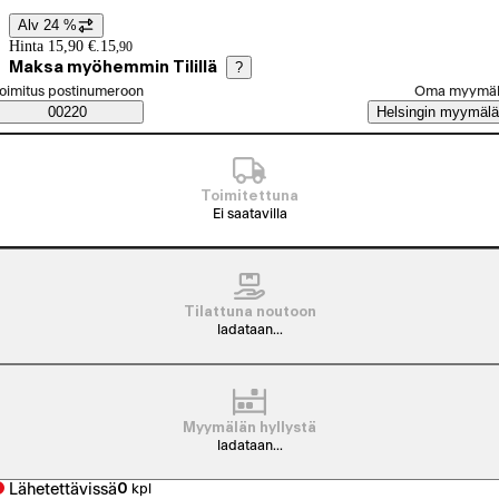
Alv 24 %
Hintatiedot
Hinta 15,90 €.
15
,
90
Maksa myöhemmin Tilillä
?
alitse tilaustapa
oimitus postinumeroon
Oma myymä
Saatavuustiedot
00220
Helsingin myymälä
Toimitettuna
Ei saatavilla
Tilattuna noutoon
ladataan...
Myymälän hyllystä
ladataan...
Lähetettävissä
0
kpl