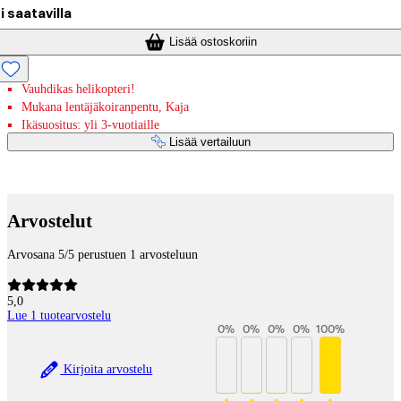
i saatavilla
Lisää ostoskoriin
Vauhdikas helikopteri!
Mukana lentäjäkoiranpentu, Kaja
Ikäsuositus: yli 3-vuotiaille
Lisää vertailuun
Maksupalvelut
Arvostelut
Arvosana 5/5 perustuen 1 arvosteluun
5,0
Lue 1 tuotearvostelu
0
%
0
%
0
%
0
%
100
%
Kirjoita arvostelu