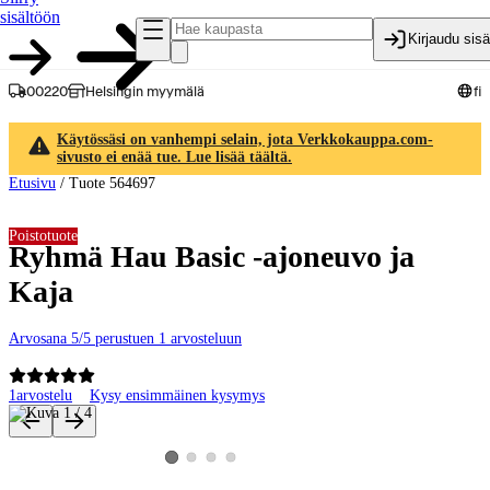
sisältöön
Kirjaudu sis
00220
Helsingin myymälä
fi
Käytössäsi on vanhempi selain, jota Verkkokauppa.com-
sivusto ei enää tue. Lue lisää täältä.
Etusivu
/
Tuote 564697
Poistotuote
Ryhmä Hau Basic -ajoneuvo ja
Kaja
Arvosana 5/5 perustuen 1 arvosteluun
1
arvostelu
Kysy ensimmäinen kysymys
Tuotteen kuvat ja videot
Katso tuotekuva 2
Katso tuotekuva 3
Katso tuotekuva 4
Katso tuotekuva 1