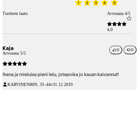
1
2
3
4
5
Tuotteen laatu
Arvosana 4/5
4,0
Kaja
0
0
Arvosana 5/5
Ihana ja mieluisa pieni lelu, jotapoika jo kauan kaivannut!
KARVINEN80
N, 35–44v
31.12.2019