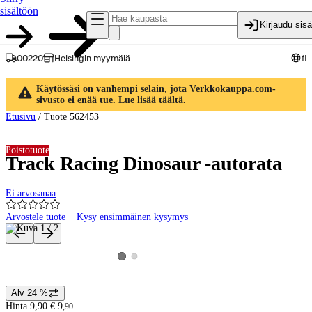
sisältöön
Kirjaudu sis
00220
Helsingin myymälä
fi
Käytössäsi on vanhempi selain, jota Verkkokauppa.com-
sivusto ei enää tue. Lue lisää täältä.
Etusivu
/
Tuote 562453
Poistotuote
Track Racing Dinosaur -autorata
Ei arvosanaa
Arvostele tuote
Kysy ensimmäinen kysymys
Tuotteen kuvat ja videot
Katso tuotekuva 2
Katso tuotekuva 1
Alv 24 %
Hintatiedot
Hinta 9,90 €.
9
,
90