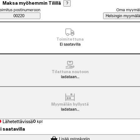
Maksa myöhemmin Tilillä
?
alitse tilaustapa
oimitus postinumeroon
Oma myymä
Saatavuustiedot
00220
Helsingin myymälä
Toimitettuna
Ei saatavilla
Tilattuna noutoon
ladataan...
Myymälän hyllystä
ladataan...
Lähetettävissä
0
kpl
i saatavilla
Lisää ostoskoriin