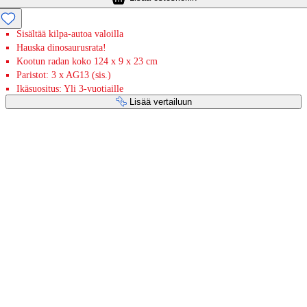
Sisältää kilpa-autoa valoilla
Hauska dinosaurusrata!
Kootun radan koko 124 x 9 x 23 cm
Paristot: 3 x AG13 (sis.)
Ikäsuositus: Yli 3-vuotiaille
Lisää vertailuun
Maksupalvelut