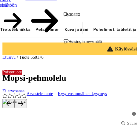
sisältöön
00220
Tietotekniikka
Pelaaminen
Kuva ja ääni
Puhelimet, tabletit ja
Helsingin myymälä
Käytössäsi
Etusivu
/
Tuote 560176
Poistotuote
Mopsi-pehmolelu
Ei arvosanaa
Arvostele tuote
Kysy ensimmäinen kysymys
Tuotteen kuvat ja videot
Ka
Suure