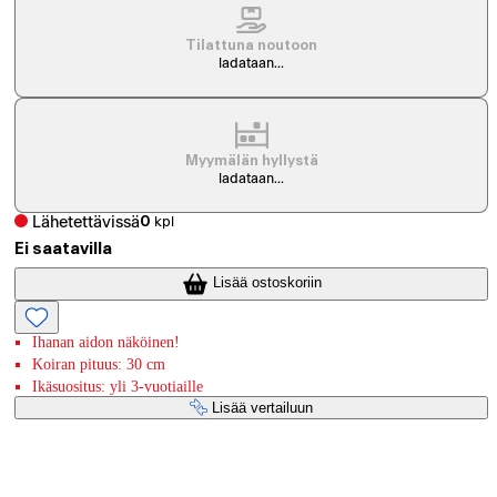
Tilattuna noutoon
ladataan...
Myymälän hyllystä
ladataan...
Lähetettävissä
0
kpl
Ei saatavilla
Lisää ostoskoriin
Ihanan aidon näköinen!
Koiran pituus: 30 cm
Ikäsuositus: yli 3-vuotiaille
Lisää vertailuun