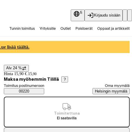
fi
Kirjaudu sisään
Tunnin toimitus
Yrityksille
Outlet
Poistoerät
Oppaat ja artikkelit
Vaihtokauppa
Palvelut
Ajankohtaista
e lisää täältä.
Alv 24 %
Hintatiedot
Hinta 15,90 €.
15
,
90
Maksa myöhemmin Tilillä
?
Valitse tilaustapa
Toimitus postinumeroon
Oma myymälä
Saatavuustiedot
00220
Helsingin myymälä
Toimitettuna
Ei saatavilla