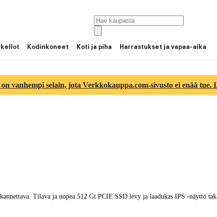
 kellot
Kodinkoneet
Koti ja piha
Harrastukset ja vapaa-aika
 on vanhempi selain, jota Verkkokauppa.com-sivusto ei enää tue. Lu
annettava. Tilava ja nopea 512 Gt PCIE SSD levy ja laadukas IPS -näyttö tak