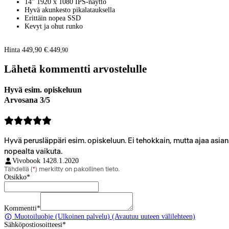
14" 1920 x 1080 IPS-näyttö
Hyvä akunkesto pikalatauksella
Erittäin nopea SSD
Kevyt ja ohut runko
Hinta 449,90 €.
449
,
90
Lähetä kommentti arvostelulle
Hyvä esim. opiskeluun
Arvosana 3/5
Hyvä perusläppäri esim. opiskeluun. Ei tehokkain, mutta ajaa asians
nopealta vaikuta.
Vivobook 14
28.1.2020
Tähdellä (
*
) merkitty on pakollinen tieto.
Otsikko
*
Kommentti
*
Muotoiluohje
(Ulkoinen palvelu) (Avautuu uuteen välilehteen)
Sähköpostiosoitteesi
*