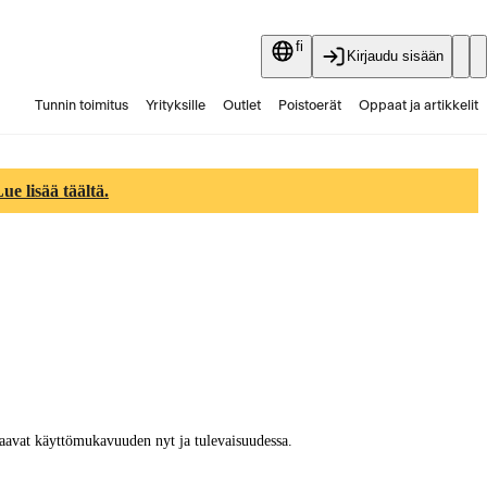
fi
Kirjaudu sisään
Tunnin toimitus
Yrityksille
Outlet
Poistoerät
Oppaat ja artikkelit
Vaihtokauppa
Palvelut
Ajankohtaista
e lisää täältä.
aavat käyttömukavuuden nyt ja tulevaisuudessa.