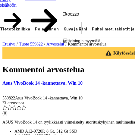
sisältöön
00220
Tietotekniikka
Pelaaminen
Kuva ja ääni
Puhelimet, tabletit ja
Helsingin myymälä
Etusivu
/
Tuote 559822
/
Arvostelut
/
Kommentoi arvostelua
Käytössäsi
Kommentoi arvostelua
Asus VivoBook 14 -kannettava, Win 10
559822
Asus VivoBook 14 -kannettava, Win 10
Ei arvosanaa
(
0
)
ASUS VivoBook 14 on tyylikkäästi viimeistelty suorituskykyinen multimediak
AMD A12-9720P, 8 Gt, 512 Gt SSD