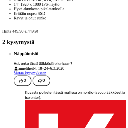
14" 1920 x 1080 IPS-näyttö
Hyvä akunkesto pikalatauksella
Erittäin nopea SSD
Kevyt ja ohut runko
Hinta 449,90 €.
449
,
90
2 kysymystä
Näppäimistö
Hei, onko tässä ääkkösiä ollenkaan?
annelihei
N, 18–24v
6.3.2020
Vastaa kysymykseen
0
0
Kuvasta poiketen tässä mallissa on nordic-layout (ääkköset ja
iso enter).