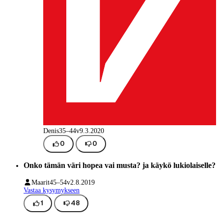
Denis
35–44v
9.3.2020
0
0
Onko tämän väri hopea vai musta? ja käykö lukiolaiselle?
Maarit
45–54v
2.8.2019
Vastaa kysymykseen
1
48