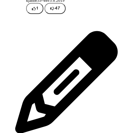
kjanne
35–44v
5.8.2019
1
47