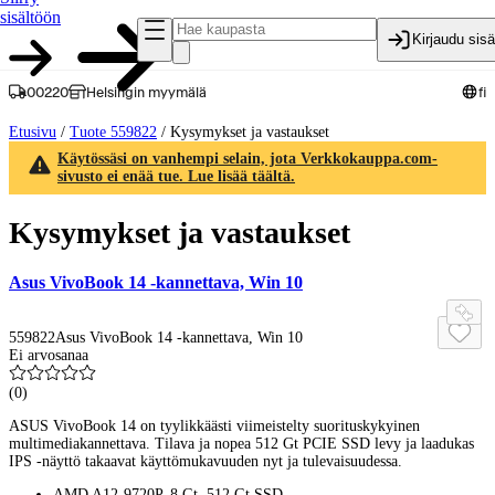
sisältöön
Kirjaudu sis
00220
Helsingin myymälä
fi
Etusivu
/
Tuote 559822
/
Kysymykset ja vastaukset
Käytössäsi on vanhempi selain, jota Verkkokauppa.com-
sivusto ei enää tue. Lue lisää täältä.
Kysymykset ja vastaukset
Asus VivoBook 14 -kannettava, Win 10
559822
Asus VivoBook 14 -kannettava, Win 10
Ei arvosanaa
(
0
)
ASUS VivoBook 14 on tyylikkäästi viimeistelty suorituskykyinen
multimediakannettava. Tilava ja nopea 512 Gt PCIE SSD levy ja laadukas
IPS -näyttö takaavat käyttömukavuuden nyt ja tulevaisuudessa.
AMD A12-9720P, 8 Gt, 512 Gt SSD