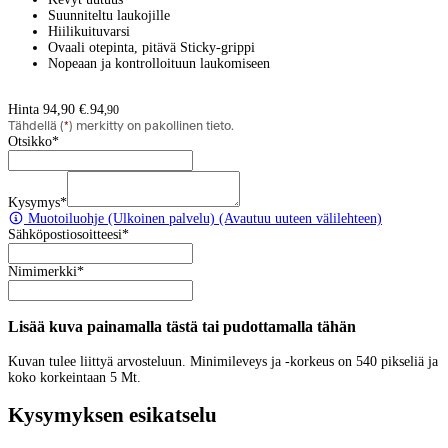
Suunniteltu laukojille
Hiilikuituvarsi
Ovaali otepinta, pitävä Sticky-grippi
Nopeaan ja kontrolloituun laukomiseen
Hinta 94,90 €.
94
,
90
Tähdellä (
*
) merkitty on pakollinen tieto.
Otsikko
*
Kysymys
*
Muotoiluohje
(Ulkoinen palvelu) (Avautuu uuteen välilehteen)
Sähköpostiosoitteesi
*
Nimimerkki
*
Lisää kuva painamalla tästä tai pudottamalla tähän
Kuvan tulee liittyä arvosteluun. Minimileveys ja -korkeus on 540 pikseliä ja
koko korkeintaan 5 Mt.
Kysymyksen esikatselu