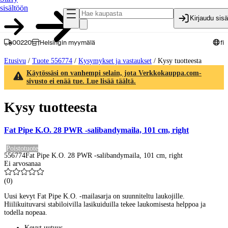
sisältöön
Kirjaudu sis
00220
Helsingin myymälä
fi
Etusivu
/
Tuote 556774
/
Kysymykset ja vastaukset
/
Kysy tuotteesta
Käytössäsi on vanhempi selain, jota Verkkokauppa.com-
sivusto ei enää tue. Lue lisää täältä.
Kysy tuotteesta
Fat Pipe K.O. 28 PWR -salibandymaila, 101 cm, right
Poistotuote
556774
Fat Pipe K.O. 28 PWR -salibandymaila, 101 cm, right
Ei arvosanaa
(
0
)
Uusi kevyt Fat Pipe K.O. -mailasarja on suunniteltu laukojille.
Hiilikuituvarsi stabiloivilla lasikuiduilla tekee laukomisesta helppoa ja
todella nopeaa.
Kevyt uutuus